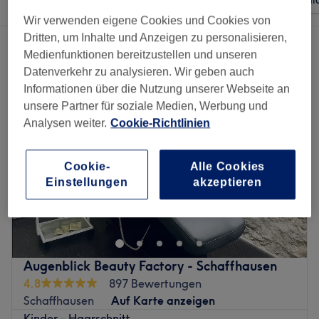
Beliebiger Preis
Besonderheiten
Sal
Wir verwenden eigene Cookies und Cookies von
Dritten, um Inhalte und Anzeigen zu personalisieren,
3 Salons die anbieten:
coiffeure in Kanton Schaffhausen
Medienfunktionen bereitzustellen und unseren
Datenverkehr zu analysieren. Wir geben auch
Informationen über die Nutzung unserer Webseite an
unsere Partner für soziale Medien, Werbung und
Analysen weiter.
Cookie-Richtlinien
Cookie-
Alle Cookies
Einstellungen
akzeptieren
Augenblick Beauty Factory - Schaffhausen
4.8
897 Bewertungen
Schaffhausen
Auf Karte anzeigen
Kinder - Haarschnitt