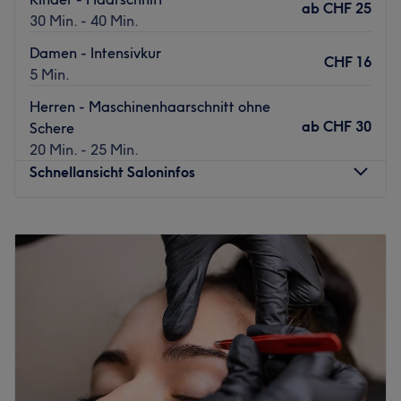
ab
CHF 25
30 Min. - 40 Min.
Damen - Intensivkur
CHF 16
5 Min.
Herren - Maschinenhaarschnitt ohne
ab
CHF 30
Schere
20 Min. - 25 Min.
Schnellansicht Saloninfos
Montag
09:00
–
19:00
Dienstag
08:00
–
19:00
Mittwoch
08:00
–
19:00
Donnerstag
08:00
–
19:00
Freitag
08:00
–
19:00
Samstag
08:00
–
17:00
Sonntag
Geschlossen
Strahlende und reine Haut, deine Traumfrisur oder einen