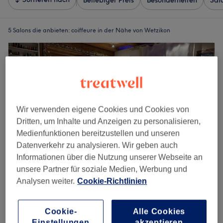
Beliebiger Preis
Besonderheiten
Sal
5 Salons die anbieten:
coiffeure in der Nähe von Wetzikon
Wir verwenden eigene Cookies und Cookies von
Dritten, um Inhalte und Anzeigen zu personalisieren,
Medienfunktionen bereitzustellen und unseren
Datenverkehr zu analysieren. Wir geben auch
Informationen über die Nutzung unserer Webseite an
unsere Partner für soziale Medien, Werbung und
Analysen weiter.
Cookie-Richtlinien
Beauty ASAP
4.8
89 Bewertungen
Wetzikon
Auf Karte anzeigen
Cookie-
Alle Cookies
Cornrows
Einstellungen
akzeptieren