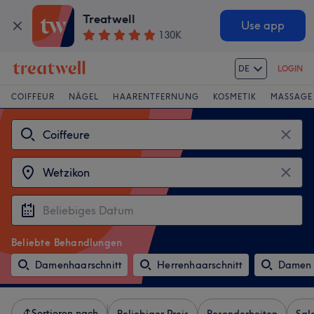
Treatwell
Use app
130K
DE
LOGIN
COIFFEUR
NÄGEL
HAARENTFERNUNG
KOSMETIK
MASSAGE
Beliebte Behandlungen
Damenhaarschnitt
Herrenhaarschnitt
Damen 
Sortieren nach