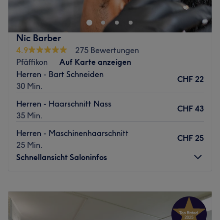
Nic Barber
4.9
275 Bewertungen
Pfäffikon
Auf Karte anzeigen
Herren - Bart Schneiden
CHF 22
30 Min.
Herren - Haarschnitt Nass
CHF 43
35 Min.
Herren - Maschinenhaarschnitt
CHF 25
25 Min.
Schnellansicht Saloninfos
Montag
09:00
–
20:00
Dienstag
09:00
–
20:00
Mittwoch
09:00
–
20:00
Donnerstag
09:00
–
20:00