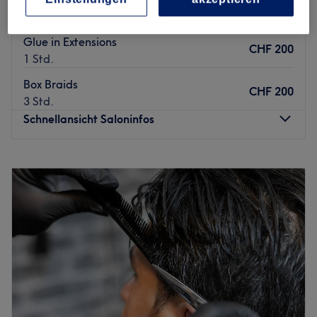
CHF 75
1 Std.
Glue in Extensions
CHF 200
1 Std.
Box Braids
CHF 200
3 Std.
Schnellansicht Saloninfos
Montag
10:00
–
20:00
Dienstag
10:00
–
20:00
Mittwoch
10:00
–
20:00
Donnerstag
10:00
–
20:00
Freitag
10:00
–
20:00
Samstag
10:00
–
18:00
Sonntag
Geschlossen
Zurück zur Salonansicht