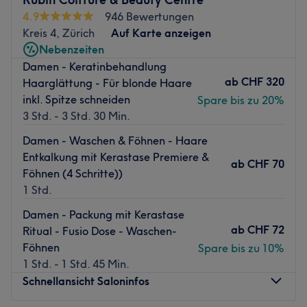
Nächste öffentliche Verkehrsmittel
4.9
946 Bewertungen
Kreis 4, Zürich
Auf Karte anzeigen
Die nächste Haltestelle für öffentliche Verkehrsmittel ist
Nebenzeiten
der Albisriederplatz, der nur zwei Minuten zu Fuss
Damen - Keratinbehandlung
entfernt ist.
ab
CHF 320
Haarglättung - Für blonde Haare
Das Team
inkl. Spitze schneiden
Spare bis zu 20%
Das Studio verfügt über ein Team engagierter Mitarbeiter
3 Std. - 3 Std. 30 Min.
um Inhaberin Quynh, die sich um die Kunden kümmern
Damen - Waschen & Föhnen - Haare
und sicherstellen, dass sie die bestmögliche Behandlung
Entkalkung mit Kerastase Premiere &
erhalten. Hier wird neben Deutsch und Englisch auch
ab
CHF 70
Föhnen (4 Schritte))
Vietnamesisch gesprochen.
1 Std.
Was uns an dem Salon gefällt
Damen - Packung mit Kerastase
Atmosphäre: Das Ambiente im Salon ist modern, chic und
ab
CHF 72
Ritual - Fusio Dose - Waschen-
luxuriös.
Föhnen
Spare bis zu 10%
Expertise: Das Team hat sich auf Nageldesign
1 Std. - 1 Std. 45 Min.
spezialisiert.
Schnellansicht Saloninfos
Extras: Das Studio super mit den Öffis zu erreichen. Zu
deiner Behandlung gibt es kostenfreien WLAN-Zugang