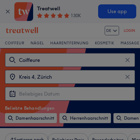
Treatwell
Use app
130K
DE
LOGIN
COIFFEUR
NÄGEL
HAARENTFERNUNG
KOSMETIK
MASSAGE
Beliebte Behandlungen
Damenhaarschnitt
Herrenhaarschnitt
Damen 
Sortieren nach