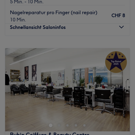
5 Min. - 10 Min.
Das Team:
Nagelreparatur pro Finger (nail repair)
CHF 8
Tila ist ein absoluter Profi mit 14 Jahren Erfahrung, sie
10 Min.
kennt sich mit allem rund ums Haar aus und liebt es ihre
Schnellansicht Saloninfos
Kunden zu beraten. Sie spricht Deutsch, Albanisch und
Italienisch.
Montag
08:30
–
19:30
Was uns an dem Salon gefällt:
Dienstag
08:30
–
19:30
Atmosphäre: Modern, schick, mit Liebe zum Detail.
Mittwoch
08:30
–
19:30
Produkte und Produktmarken: L'Oréal , Goldwell.
Donnerstag
08:30
–
19:30
Expertise: Haarschnitte, Balayage.
Freitag
08:30
–
19:30
Extras: Gratis Getränke und kleine Süssigkeiten.
Samstag
08:30
–
19:00
Zurück zur Salonansicht
Sonntag
10:00
–
18:00
Der Salon Moon Nails&Beauty in Zürich im Kreis 4 bietet
seinen Kunden perfektionierte Manicure und Pedicure für
gepflegte Hände und Füsse an. Auch für ausgefallene
Designs und Nagelmodellagen bist du hier an der
richtigen Adresse.
Rubin Coiffure & Beauty Centre