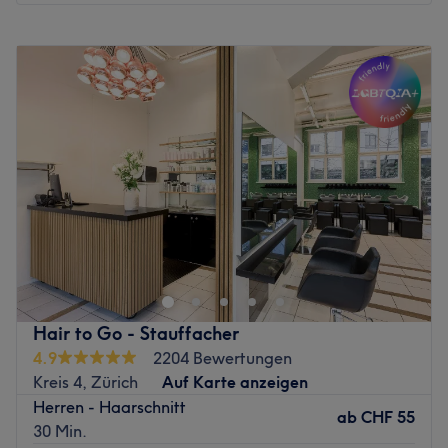
Zurück zur Salonansicht
Montag
10:00
–
18:00
Dienstag
09:00
–
19:00
Mittwoch
09:00
–
19:00
Donnerstag
09:00
–
19:00
Freitag
09:00
–
19:00
Samstag
10:00
–
17:00
Sonntag
Geschlossen
Hinter dem Konzept steht das Team von DOWNTOWN
Zürich, das seit 2019 mit einem klaren Anspruch
überzeugt: höchste Qualität, gelebte Authentizität und
echte Begeisterung für Menschen.
Gemeinsam mit Galaxus, dem grössten Beauty-
Hair to Go - Stauffacher
Produktsupplier der Schweiz, bietet das Beauty Lab die
4.9
2204 Bewertungen
einmalige Möglichkeit, die neuesten Produkte direkt zu
Kreis 4, Zürich
Auf Karte anzeigen
erleben. Getestet, kuratiert und empfohlen von einem
Herren - Haarschnitt
Team, das weiss, was es tut.
ab
CHF 55
30 Min.