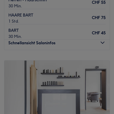
CHF 55
30 Min.
HAARE BART
CHF 75
1 Std.
BART
CHF 45
30 Min.
Schnellansicht Saloninfos
Montag
Geschlossen
Dienstag
10:00
–
19:00
Mittwoch
10:00
–
19:00
Donnerstag
10:00
–
19:00
Freitag
10:00
–
19:00
Samstag
10:00
–
18:00
Sonntag
Geschlossen
Im Room 24 in Zürich, Kreis 4, findest du alles, was der
moderne Mann braucht! Egal ob Haarschnitt oder