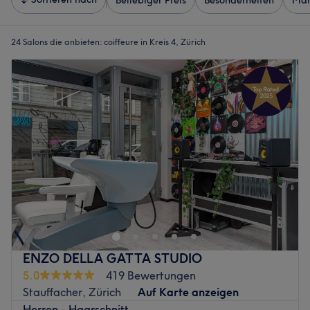
Beliebiger Preis
Besonderheiten
Mar
24 Salons die anbieten:
coiffeure in Kreis 4, Zürich
ENZO DELLA GATTA STUDIO
5.0
419 Bewertungen
Stauffacher, Zürich
Auf Karte anzeigen
Herren - Haarschnitt