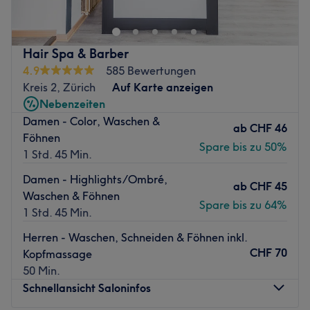
Bartstyling, das Team berät dich professionell und
individuell, um gemeinsam mit dir das perfekte Ergebnis
zu kreieren — mit live DJ!
Hair Spa & Barber
Nächste öffentliche Verkehrsmittel:
4.9
585 Bewertungen
Kreis 2, Zürich
Auf Karte anzeigen
Die Straßenbahn- und Bushaltestelle Stauffacher ist nur
Nebenzeiten
wenige Gehminuten entfernt.
Damen - Color, Waschen &
ab
CHF 46
Das Team:
Föhnen
Spare bis zu 50%
Inhaber Vincenzo und sein Team lieben ihren Job und
1 Std. 45 Min.
stecken ihre ganze Leidenschaft hinein, damit du das
Damen - Highlights/Ombré,
Geschäft nach deinem Besuch glücklich verlässt. Es wird
ab
CHF 45
Waschen & Föhnen
Deutsch, Englisch und Italienisch gesprochen.
Spare bis zu 64%
1 Std. 45 Min.
Was uns an dem Salon gefällt:
Herren - Waschen, Schneiden & Föhnen inkl.
Atmosphäre: Modern, cool, hip.
CHF 70
Kopfmassage
Expertise: Barberservices.
50 Min.
Extras: Live DJ, kostenloses WLAN und Getränke.
Schnellansicht Saloninfos
Zurück zur Salonansicht