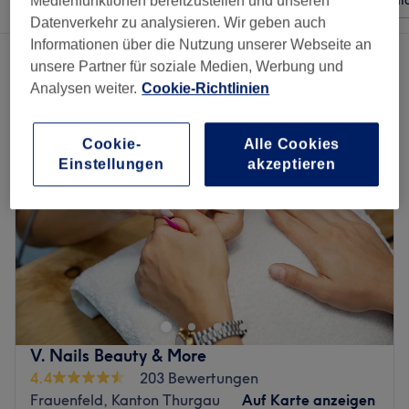
Beliebiger Preis
Besonderheiten
Sal
Medienfunktionen bereitzustellen und unseren
Datenverkehr zu analysieren. Wir geben auch
Informationen über die Nutzung unserer Webseite an
2 Salons die anbieten:
unsere Partner für soziale Medien, Werbung und
nagelstudios und nageldesigner in Frauenfeld, Kanton Thurgau
Analysen weiter.
Cookie-Richtlinien
Cookie-
Alle Cookies
Einstellungen
akzeptieren
V. Nails Beauty & More
4.4
203 Bewertungen
Frauenfeld, Kanton Thurgau
Auf Karte anzeigen