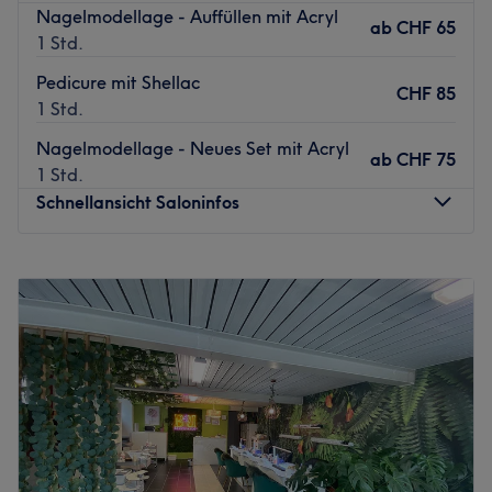
Nagelmodellage - Auffüllen mit Acryl
ab
CHF 65
1 Std.
Pedicure mit Shellac
CHF 85
1 Std.
Nagelmodellage - Neues Set mit Acryl
ab
CHF 75
1 Std.
Schnellansicht Saloninfos
Montag
09:00
–
20:00
Dienstag
09:00
–
20:00
Mittwoch
09:00
–
20:00
Donnerstag
09:00
–
20:00
Freitag
09:00
–
20:00
Samstag
08:00
–
18:00
Sonntag
Geschlossen
V. Nails Beauty & More ist ein renommiertes Nagelstudio,