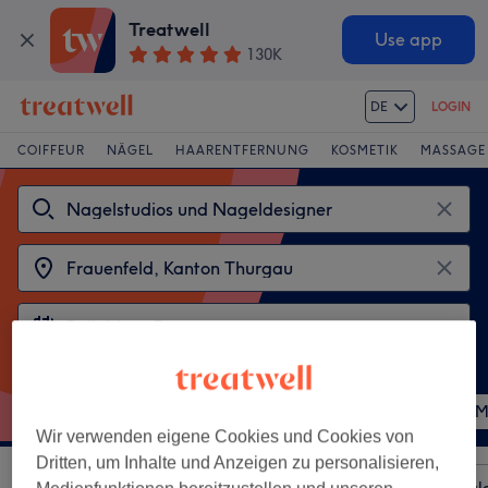
Treatwell
Use app
130K
DE
LOGIN
COIFFEUR
NÄGEL
HAARENTFERNUNG
KOSMETIK
MASSAGE
Beliebte Behandlungen
Gel Manicure
Gel Pedicure
Pedicure
M
Wir verwenden eigene Cookies und Cookies von
Dritten, um Inhalte und Anzeigen zu personalisieren,
Sortieren nach