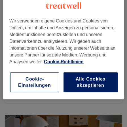
Wir verwenden eigene Cookies und Cookies von
Swiss Enna Nails
Dritten, um Inhalte und Anzeigen zu personalisieren,
5.0
3 Bewertungen
Medienfunktionen bereitzustellen und unseren
Freiburg
Auf Karte anzeigen
Datenverkehr zu analysieren. Wir geben auch
3D / Bijoux / Strasses - 4 ongles
Informationen über die Nutzung unserer Webseite an
CHF 10
20 Min.
unsere Partner für soziale Medien, Werbung und
Analysen weiter.
Cookie-Richtlinien
Simple - Dessins 2D - 6 ongles
CHF 6
15 Min.
Cookie-
Alle Cookies
Simple - Dessins 2D - 2 ongles
CHF 2
Einstellungen
akzeptieren
5 Min.
Schnellansicht Saloninfos
Montag
Geschlossen
Dienstag
08:30
–
22:00
Mittwoch
08:30
–
22:00