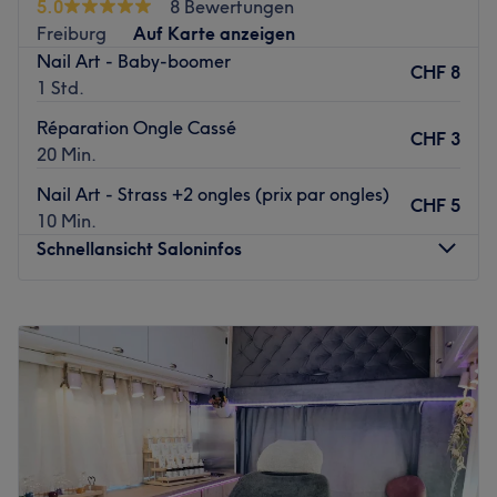
5.0
8 Bewertungen
Freiburg
Auf Karte anzeigen
Nail Art - Baby-boomer
CHF 8
1 Std.
Réparation Ongle Cassé
CHF 3
20 Min.
Nail Art - Strass +2 ongles (prix par ongles)
CHF 5
10 Min.
Schnellansicht Saloninfos
Montag
08:00
–
19:00
Dienstag
08:00
–
19:00
Mittwoch
Geschlossen
Donnerstag
08:00
–
19:00
Freitag
08:00
–
19:00
Samstag
08:00
–
16:00
Sonntag
Geschlossen