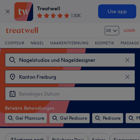
Treatwell
Use app
130K
DE
LOGIN
COIFFEUR
NÄGEL
HAARENTFERNUNG
KOSMETIK
MASSAGE
Beliebte Behandlungen
Gel Manicure
Gel Pedicure
Pedicure
M
Sortieren nach