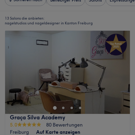
Beliebiger Preis
Salons
Expressange
13 Salons die anbieten:
nagelstudios und nageldesigner in Kanton Freiburg
Graça Silva Academy
5.0
80 Bewertungen
Freiburg
Auf Karte anzeigen