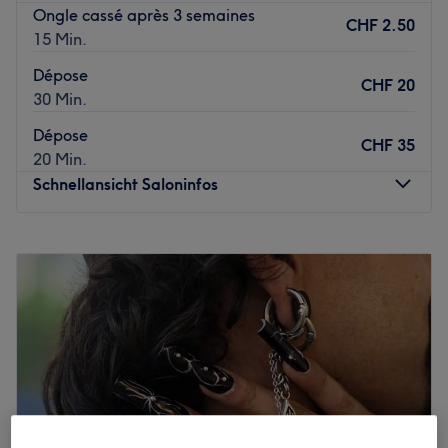
Ongle cassé après 3 semaines
CHF 2.50
15 Min.
Dépose
CHF 20
30 Min.
Dépose
CHF 35
20 Min.
Schnellansicht Saloninfos
Montag
08:00
–
19:00
Dienstag
08:00
–
19:00
Mittwoch
08:00
–
19:00
Donnerstag
08:00
–
21:00
Freitag
08:00
–
19:00
Samstag
06:00
–
12:00
Sonntag
Geschlossen
Zurück zur Salonansicht