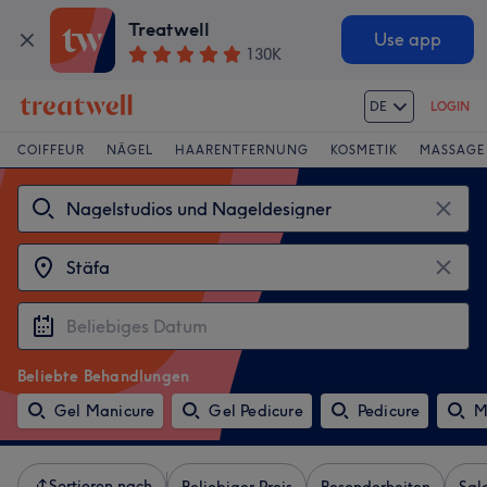
Treatwell
Use app
130K
DE
LOGIN
COIFFEUR
NÄGEL
HAARENTFERNUNG
KOSMETIK
MASSAGE
Beliebte Behandlungen
Gel Manicure
Gel Pedicure
Pedicure
M
Sortieren nach