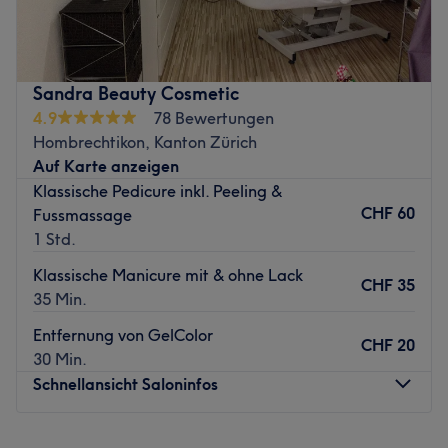
stilvollen Schönheitsort in Männedorf. In entspannter
Naturkosmetik und vegane Produkte.
Atmosphäre, mit viel Herz und modernster Technik
Extras: Kostenlose Getränke, kostenfreies WLAN,
kümmern wir uns um dein gepflegtes Aussehen und dein
Haustiere erlaubt, LGBTQIA+ friendly, kinderfreundlich.
Wohlbefinden.
Zurück zur Salonansicht
Sandra Beauty Cosmetic
Zurück zur Salonansicht
4.9
78 Bewertungen
Hombrechtikon, Kanton Zürich
Auf Karte anzeigen
Klassische Pedicure inkl. Peeling &
CHF 60
Fussmassage
1 Std.
Klassische Manicure mit & ohne Lack
CHF 35
35 Min.
Entfernung von GelColor
CHF 20
30 Min.
Schnellansicht Saloninfos
Montag
09:00
–
18:30