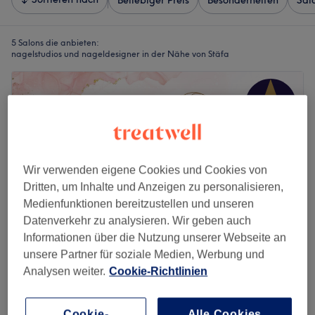
Beliebiger Preis
Besonderheiten
Sal
5 Salons die anbieten:
nagelstudios und nageldesigner in der Nähe von Stäfa
Wir verwenden eigene Cookies und Cookies von
Dritten, um Inhalte und Anzeigen zu personalisieren,
Medienfunktionen bereitzustellen und unseren
Datenverkehr zu analysieren. Wir geben auch
Informationen über die Nutzung unserer Webseite an
unsere Partner für soziale Medien, Werbung und
Analysen weiter.
Cookie-Richtlinien
Essence of Beauty
5.0
226 Bewertungen
Stäfa
Auf Karte anzeigen
Cookie-
Alle Cookies