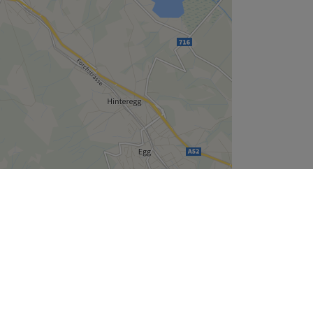
Leaflet
| ©
OpenStreetMap
contributors