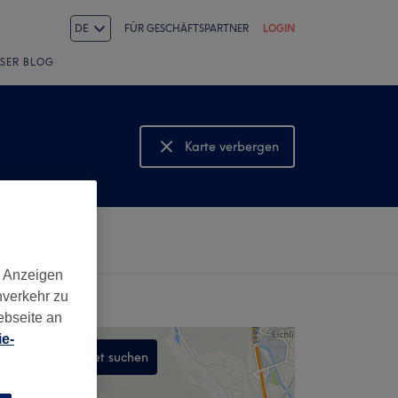
DE
FÜR GESCHÄFTSPARTNER
LOGIN
SER BLOG
Karte verbergen
Karte anzeigen
d Anzeigen
nverkehr zu
ebseite an
e-
In diesem Gebiet suchen
,