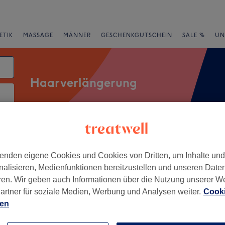
ETIK
MASSAGE
MÄNNER
GESCHENKGUTSCHEIN
SALE %
UN
Haarverlängerung
rheiten
Salons
Expressangebote
Bewertung
enden eigene Cookies und Cookies von Dritten, um Inhalte un
nalisieren, Medienfunktionen bereitzustellen und unseren Date
ähe von Volketswil
ren. Wir geben auch Informationen über die Nutzung unserer W
artner für soziale Medien, Werbung und Analysen weiter.
Cooki
+
A
ien
833 Bewertungen
−
n, Kanton Zürich