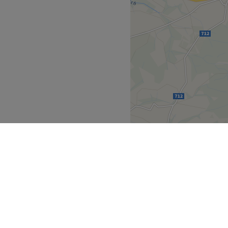
studio Anja's Beauty Stube
h professionelles Ambiente,
. Zum Angebot gehören
üre,
le Haar-Extensions –
ussehen und individuelle
 Bushaltestelle Volketswil,
rzliches, einladendes
lfühlt. Mit viel Sorgfalt,
Sauberkeit arbeitet sie
nd jeder Behandlung eine
em Ziel, ihre Kundinnen
ürich
Volketswil
>