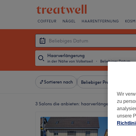
COIFFEUR
NÄGEL
HAARENTFERNUNG
KOSM
Haarverlängerung
in der Nähe von Volketswil
・
Beliebiges Datum
Sortieren nach
Beliebiger Preis
Besonde
Wir verw
zu perso
3 Salons die anbieten:
haarverlängerung in der N
analysie
unsere P
BELBE
Richtlin
4.8
Fällande