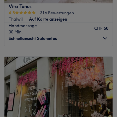
Vita Tonus
4.8
316 Bewertungen
Thalwil
Auf Karte anzeigen
Handmassage
CHF 50
30 Min.
Schnellansicht Saloninfos
Montag
09:00
–
20:00
Dienstag
09:00
–
20:00
Mittwoch
09:00
–
20:00
Donnerstag
09:00
–
20:00
Freitag
09:00
–
20:00
Samstag
09:00
–
19:00
Sonntag
Geschlossen
Finde den Weg zurück in deine gewohnte Balance bei
Vita Tonus in der Alten Landstrasse 145 in Thalwil. Mittels
regenerierender Massagen kannst du hier entspannen