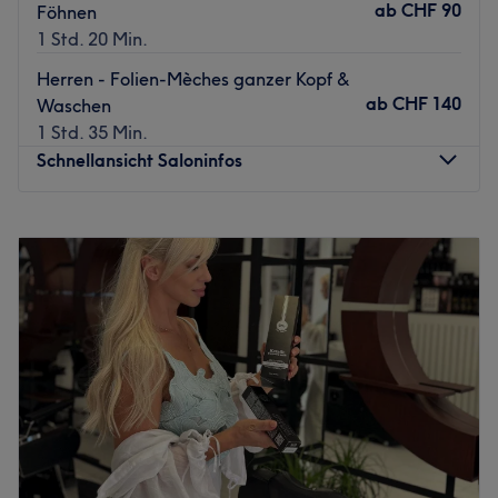
ab
CHF 90
Föhnen
1 Std. 20 Min.
Herren - Folien-Mèches ganzer Kopf &
ab
CHF 140
Waschen
1 Std. 35 Min.
Schnellansicht Saloninfos
Montag
09:00
–
18:30
Dienstag
09:00
–
18:30
Mittwoch
Geschlossen
Donnerstag
09:00
–
18:30
Freitag
09:00
–
18:30
Samstag
09:00
–
18:30
Sonntag
Geschlossen
Im Coiffure Paula Fonseca in Schlieren erwartet Sie ein
exklusives, hochwertiges Haarerlebnis für Kundinnen und
Kunden, die höchste Ansprüche an Haarpflege stellen.