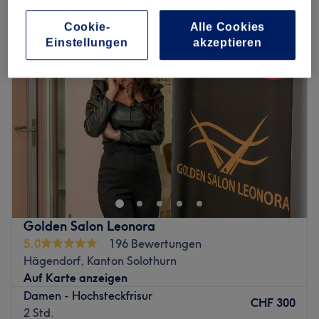
hochsteckfrisuren in Hägendorf, Kanton Solothurn
Cookie-
Alle Cookies
Einstellungen
akzeptieren
Golden Salon Leonora
5.0
196 Bewertungen
Hägendorf, Kanton Solothurn
Auf Karte anzeigen
Damen - Hochsteckfrisur
CHF 300
2 Std.