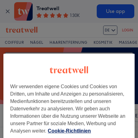
Treatwell
Use app
130K
DE
LOGIN
COIFFEUR
NÄGEL
HAARENTFERNUNG
KOSMETIK
MASSAGE
Wir verwenden eigene Cookies und Cookies von
Dritten, um Inhalte und Anzeigen zu personalisieren,
Medienfunktionen bereitzustellen und unseren
Datenverkehr zu analysieren. Wir geben auch
Sortieren nach
Besonderheiten
Marken
Salons
E
Informationen über die Nutzung unserer Webseite an
unsere Partner für soziale Medien, Werbung und
Analysen weiter.
Cookie-Richtlinien
Ein Salon, der anbietet: