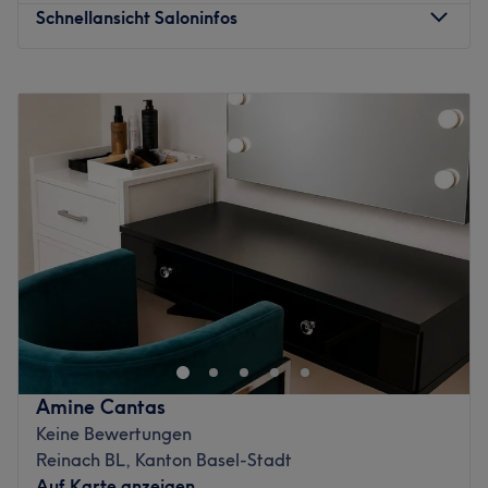
Schnellansicht Saloninfos
Montag
Geschlossen
Dienstag
09:00
–
18:30
Mittwoch
09:00
–
18:30
Donnerstag
09:00
–
18:30
Freitag
09:00
–
18:30
Samstag
08:00
–
17:00
Sonntag
Geschlossen
Wundervoll! Miracle Hair Salon im Herzen von
Bottmingen - hier zaubert man Ihnen Ihren persönlichen
Traumlook mit schicken Haarschnitten, traumhaft
lebendigen Haar-Colorationen oder speziellen Hair-
Stylings zu besonderen Anlässen, wie z.B. Hochzeiten
Amine Cantas
oder Festlichkeiten. Das Team um die Saloninhaberin,
Keine Bewertungen
Frau Mirielle Teutschmann, schneidet leidenschaftlich
Reinach BL, Kanton Basel-Stadt
gern Haare und setzt Ihre persönlichen Wünsche
Auf Karte anzeigen