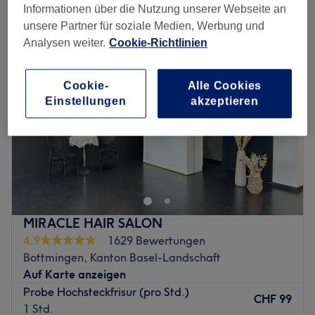
hochsteckfrisuren in der Nähe von Reinach BL, Kanton Basel-Stadt
Informationen über die Nutzung unserer Webseite an
unsere Partner für soziale Medien, Werbung und
Analysen weiter.
Cookie-Richtlinien
Cookie-
Alle Cookies
Einstellungen
akzeptieren
MIRACLE HAIR SALON
4.9
1629 Bewertungen
Bottmingen, Kanton Basel-Landschaft
Auf Karte anzeigen
Probe Hochsteckfrisur (pro Std.)
CHF 99
1 Std.