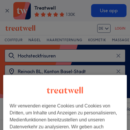
Treatwell
Use app
130K
DE
LOGIN
COIFFEUR
NÄGEL
HAARENTFERNUNG
KOSMETIK
MASSAGE
Wir verwenden eigene Cookies und Cookies von
Sortieren nach
Beliebiger Preis
Besonderheiten
Sal
Dritten, um Inhalte und Anzeigen zu personalisieren,
Medienfunktionen bereitzustellen und unseren
Datenverkehr zu analysieren. Wir geben auch
2 Salons die anbieten: