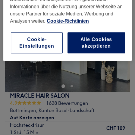
hochzeitsfrisuren in der Nähe von Reinach BL, Kanton Basel-Stadt
Informationen über die Nutzung unserer Webseite an
unsere Partner für soziale Medien, Werbung und
Analysen weiter.
Cookie-Richtlinien
Cookie-
Alle Cookies
Einstellungen
akzeptieren
MIRACLE HAIR SALON
4.9
1628 Bewertungen
Bottmingen, Kanton Basel-Landschaft
Auf Karte anzeigen
Hochsteckfrisur
CHF 109
1 Std. 15 Min.