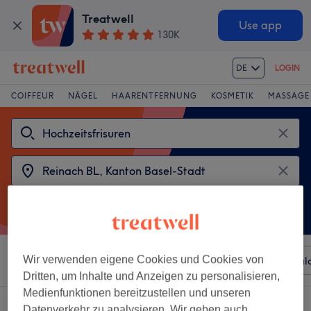
Treatwell
Use app
130K
DE
LOGIN
COIFFEUR
NÄGEL
HAARENTFERNUNG
KOSMETIK
MASSAGE
Wir verwenden eigene Cookies und Cookies von
Sortieren nach
Beliebiger Preis
Besonderheiten
Sal
Dritten, um Inhalte und Anzeigen zu personalisieren,
Medienfunktionen bereitzustellen und unseren
2 Salons die anbieten:
Datenverkehr zu analysieren. Wir geben auch