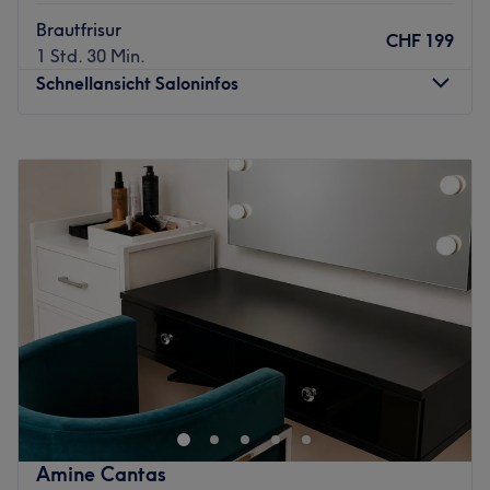
Brautfrisur
CHF 199
1 Std. 30 Min.
Schnellansicht Saloninfos
Montag
Geschlossen
Dienstag
09:00
–
18:30
Mittwoch
09:00
–
18:30
Donnerstag
09:00
–
18:30
Freitag
09:00
–
18:30
Samstag
08:00
–
17:00
Sonntag
Geschlossen
Wundervoll! Miracle Hair Salon im Herzen von
Bottmingen - hier zaubert man Ihnen Ihren persönlichen
Traumlook mit schicken Haarschnitten, traumhaft
lebendigen Haar-Colorationen oder speziellen Hair-
Stylings zu besonderen Anlässen, wie z.B. Hochzeiten
Amine Cantas
oder Festlichkeiten. Das Team um die Saloninhaberin,