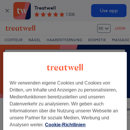
Treatwell
Use app
130K
DE
LOGIN
COIFFEUR
NÄGEL
HAARENTFERNUNG
KOSMETIK
MASSAGE
Wir verwenden eigene Cookies und Cookies von
Dritten, um Inhalte und Anzeigen zu personalisieren,
Medienfunktionen bereitzustellen und unseren
Datenverkehr zu analysieren. Wir geben auch
Sortieren nach
Beliebiger Preis
Besonderheiten
Mar
Informationen über die Nutzung unserer Webseite an
unsere Partner für soziale Medien, Werbung und
Analysen weiter.
Cookie-Richtlinien
Ein Salon, der anbietet: