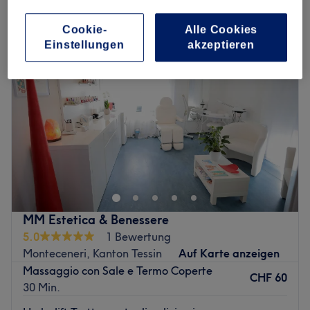
körperbehandlungen in Monteceneri, Kanton Tessin
Cookie-
Alle Cookies
Einstellungen
akzeptieren
MM Estetica & Benessere
5.0
1 Bewertung
Monteceneri, Kanton Tessin
Auf Karte anzeigen
Massaggio con Sale e Termo Coperte
CHF 60
30 Min.