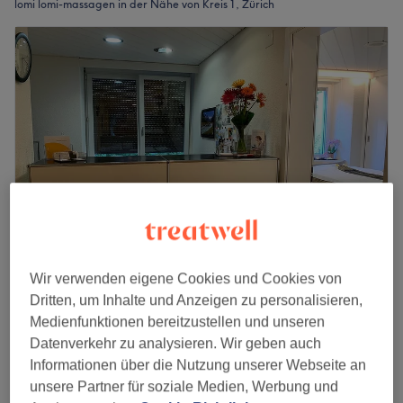
lomi lomi-massagen in der Nähe von Kreis 1, Zürich
Wir verwenden eigene Cookies und Cookies von
Swiss Thai Spa Zürich
Dritten, um Inhalte und Anzeigen zu personalisieren,
4.9
887 Bewertungen
Medienfunktionen bereitzustellen und unseren
Neumarkt, Zürich
Auf Karte anzeigen
Datenverkehr zu analysieren. Wir geben auch
Lomi Lomi Massage
ab
CHF 129
Informationen über die Nutzung unserer Webseite an
1 Std. - 2 Std.
unsere Partner für soziale Medien, Werbung und
Schnellansicht Saloninfos