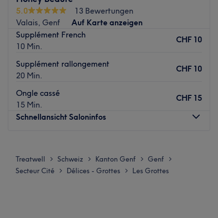
5.0
13 Bewertungen
Nous proposons aussi des formations professionnelles,
Valais, Genf
Auf Karte anzeigen
pour débutantes ou stylistes souhaitant se perfectionner.
Supplément French
CHF 10
✅ Technique russe avancée ✅ Hygiène rigoureuse ✅
10 Min.
Résultats précis et durables
Supplément rallongement
📍 Genève – Réservez votre soin ou formation en ligne.
CHF 10
20 Min.
Zurück zur Salonansicht
Ongle cassé
CHF 15
15 Min.
Schnellansicht Saloninfos
Montag
Geschlossen
Dienstag
10:00
–
18:30
Treatwell
Schweiz
Kanton Genf
Genf
>
>
>
>
Mittwoch
10:00
–
18:30
Secteur Cité
Délices - Grottes
Les Grottes
>
>
Donnerstag
10:00
–
18:30
Freitag
10:00
–
18:30
Samstag
10:00
–
14:00
Sonntag
Geschlossen