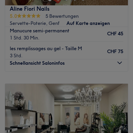
vous, un supplément de 20% vous sera facturé.
Aline Fiori Nails
Zurück zur Salonansicht
5.0
5 Bewertungen
Servette-Poterie, Genf
Auf Karte anzeigen
Manucure semi-permanent
CHF 45
1 Std. 30 Min.
les remplissages au gel - Taille M
CHF 75
3 Std.
Schnellansicht Saloninfos
Montag
16:00
–
21:00
Dienstag
16:00
–
21:00
Mittwoch
16:00
–
21:00
Donnerstag
16:00
–
21:00
Freitag
16:00
–
21:00
Samstag
09:00
–
18:00
Sonntag
Geschlossen