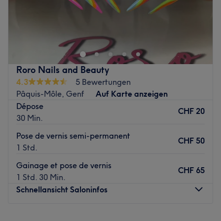
✨ Ton salon de beauté mixte à Genève
✨Coiffure mixte - Lissage - Cils - Ongles - Epilations -
Massage
Zurück zur Salonansicht
Roro Nails and Beauty
4.3
5 Bewertungen
Pâquis-Môle, Genf
Auf Karte anzeigen
Dépose
CHF 20
30 Min.
Pose de vernis semi-permanent
CHF 50
1 Std.
Gainage et pose de vernis
CHF 65
1 Std. 30 Min.
Schnellansicht Saloninfos
Montag
10:00
–
22:00