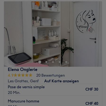
Dienstag
10:00
–
22:00
Mittwoch
10:00
–
22:00
Donnerstag
10:00
–
22:00
Freitag
10:00
–
22:00
Samstag
11:00
–
21:00
Sonntag
Geschlossen
.
Zurück zur Salonansicht
Elena Onglerie
4.9
20 Bewertungen
Les Grottes, Genf
Auf Karte anzeigen
Pose de vernis simple
CHF 30
20 Min.
Manucure homme
CHF 40