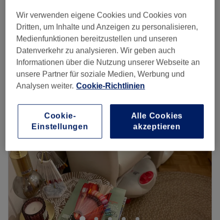
CHF 40
kératine
Wir verwenden eigene Cookies und Cookies von
35 Min.
Dritten, um Inhalte und Anzeigen zu personalisieren,
Manucure + Vernis Classique
Medienfunktionen bereitzustellen und unseren
CHF 50
45 Min.
Datenverkehr zu analysieren. Wir geben auch
Schnellansicht Saloninfos
Informationen über die Nutzung unserer Webseite an
unsere Partner für soziale Medien, Werbung und
Montag
Geschlossen
Analysen weiter.
Cookie-Richtlinien
Dienstag
09:00
–
19:00
NEU
Mittwoch
Geschlossen
Cookie-
Alle Cookies
Donnerstag
09:00
–
19:00
Einstellungen
akzeptieren
Freitag
09:00
–
19:00
Samstag
Geschlossen
Sonntag
Geschlossen
Pour une pose de qualité, il est primordiale de respecter
un délais de 3 à 4 semaines entre chaque rendez-vous.
Pour toutes annulation faite à moins de 24h du rendez-