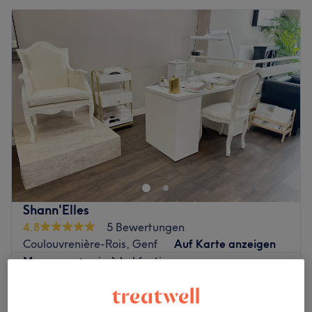
Shann'Elles
4.8
5 Bewertungen
Coulouvrenière-Rois, Genf
Auf Karte anzeigen
Manucure + soin à la kératine
CHF 35
30 Min.
Dépose complète + manucure + soin à la