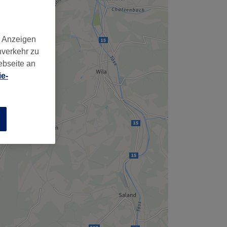
d Anzeigen
nverkehr zu
ebseite an
e-
n