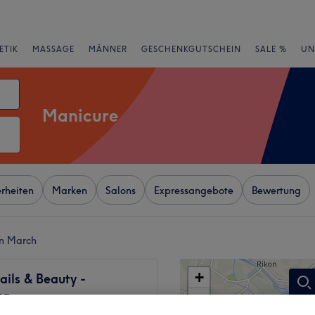
ETIK
MASSAGE
MÄNNER
GESCHENKGUTSCHEIN
SALE %
UN
Manicure
rheiten
Marken
Salons
Expressangebote
Bewertung
on March
+
ils & Beauty -
on
−
544 Bewertungen