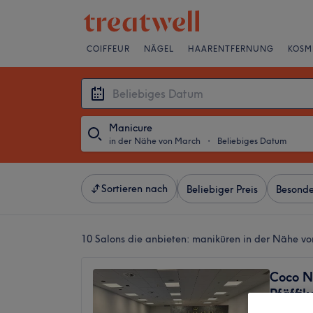
COIFFEUR
NÄGEL
HAARENTFERNUNG
KOSM
Manicure
in der Nähe von March
・
Beliebiges Datum
Sortieren nach
Beliebiger Preis
Besonde
10 Salons die anbieten:
maniküren in der Nähe v
Coco Na
Pfäffik
4.4