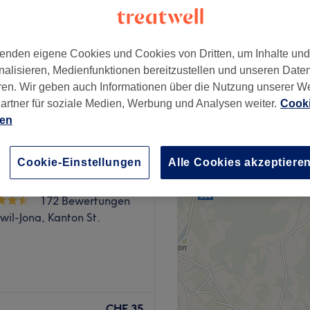
ach
enden eigene Cookies und Cookies von Dritten, um Inhalte un
nalisieren, Medienfunktionen bereitzustellen und unseren Date
ren. Wir geben auch Informationen über die Nutzung unserer W
ab
CHF 35
artner für soziale Medien, Werbung und Analysen weiter.
Cooki
ien
Cookie-Einstellungen
Alle Cookies akzeptiere
AUTY
172 Bewertungen
il-Jona, Kanton St.
und perfekt gestylte
ch zu einem makellosen
CHF 35