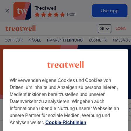
Treatwell
Use app
130K
DE
LOGIN
COIFFEUR
NÄGEL
HAARENTFERNUNG
KOSMETIK
MASSAGE
Wir verwenden eigene Cookies und Cookies von
Dritten, um Inhalte und Anzeigen zu personalisieren,
Medienfunktionen bereitzustellen und unseren
Datenverkehr zu analysieren. Wir geben auch
Informationen über die Nutzung unserer Webseite an
Sortieren nach
Besonderheiten
Marken
Salons
E
unsere Partner für soziale Medien, Werbung und
Analysen weiter.
Cookie-Richtlinien
Ein Salon, der anbietet:
manicure in Monteceneri, Kanton Tessin