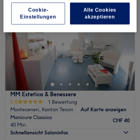
Cookie-
Alle Cookies
Einstellungen
akzeptieren
MM Estetica & Benessere
5.0
1 Bewertung
Monteceneri, Kanton Tessin
Auf Karte anzeigen
Manicure Classico
CHF 40
40 Min.
Schnellansicht Saloninfos