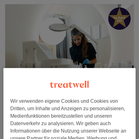
Zohre Cosmetic
4.9
201 Bewertungen
Wir verwenden eigene Cookies und Cookies von
Wallisellen
Auf Karte anzeigen
Dritten, um Inhalte und Anzeigen zu personalisieren,
Manicure
Medienfunktionen bereitzustellen und unseren
ab
CHF 50
40 Min. - 50 Min.
Datenverkehr zu analysieren. Wir geben auch
Informationen über die Nutzung unserer Webseite an
Schnellansicht Saloninfos
unsere Partner für soziale Medien, Werbung und