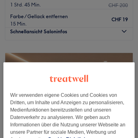
1 Std. 45 Min.
CHF 200
Farbe / Gellack entfernen
CHF 19
15 Min.
Schnellansicht Saloninfos
Montag
09:00
–
18:00
Dienstag
09:00
–
18:00
Mittwoch
09:00
–
18:00
Donnerstag
09:00
–
18:00
Freitag
09:00
–
18:00
Samstag
09:00
–
18:00
Sonntag
Geschlossen
Wir verwenden eigene Cookies und Cookies von
Dritten, um Inhalte und Anzeigen zu personalisieren,
Móncar Beauty and Nails – Dein Wohlfühlerlebnis in
Medienfunktionen bereitzustellen und unseren
Zürich
Datenverkehr zu analysieren. Wir geben auch
Informationen über die Nutzung unserer Webseite an
Möchtest du dich mit einem kompletten
unsere Partner für soziale Medien, Werbung und
Schönheitsprogramm von Kopf bis Fuß verwöhnen lassen?