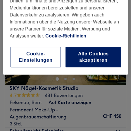
Dritten, um Inhalte und Anzeigen zu personalisieren,
Medienfunktionen bereitzustellen und unseren
Datenverkehr zu analysieren. Wir geben auch
Informationen über die Nutzung unserer Webseite an
unsere Partner für soziale Medien, Werbung und
Analysen weiter.
Cookie-Richtlinien
Cookie-
Alle Cookies
Einstellungen
akzeptieren
SKY Nägel-Kosmetik Studio
4.7
481 Bewertungen
Felsenau, Bern
Auf Karte anzeigen
Permanent Make-Up -
CHF 450
Augenbrauenschattierung
3 Std.
Schnellansicht Saloninfos