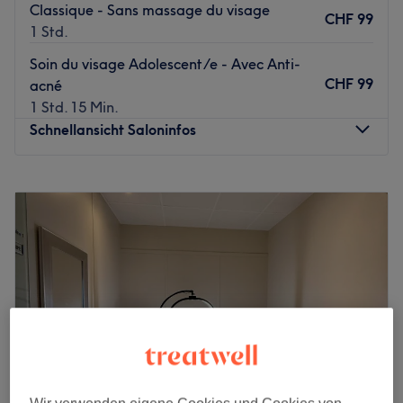
Classique - Sans massage du visage
CHF 99
1 Std.
Soin du visage Adolescent/e - Avec Anti-
CHF 99
acné
1 Std. 15 Min.
Schnellansicht Saloninfos
Montag
09:00
–
19:30
Dienstag
09:00
–
19:00
Mittwoch
09:00
–
19:00
Donnerstag
09:00
–
19:30
Freitag
09:00
–
19:30
Samstag
10:00
–
17:00
Sonntag
Geschlossen
Bienvenue au Centre Cauvarel Soins & Beauté, votre
centre Esthétique situé à Plainpalais-Genève.