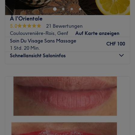
corps, ainsi que dans l'épilation définitive au laser,
Luxcellence Beauty offre des prestations haut de gamme
À l'Orientale
pour révéler votre beauté naturelle. Profitez de
5.0
21 Bewertungen
traitements personnalisés et de technologies de pointe
Coulouvrenière-Rois, Genf
Auf Karte anzeigen
dans un cadre élégant et apaisant. Faites confiance à
Soin Du Visage Sans Massage
notre équipe d'experts pour des soins qui allient efficacité
CHF 100
1 Std. 20 Min.
et bien-être. Venez découvrir l’excellence de la beauté à
Schnellansicht Saloninfos
Genève. Luxcellence Beauty 1e étage - Rue de la Scie 2,
1207 Genève 🇨🇭
Montag
11:00
–
15:00
Zurück zur Salonansicht
Dienstag
Geschlossen
Mittwoch
Geschlossen
Donnerstag
Geschlossen
Freitag
11:00
–
19:30
Samstag
12:00
–
17:00
Sonntag
Geschlossen
Bienvenue chez À L’Orientale, un institut dédié à la