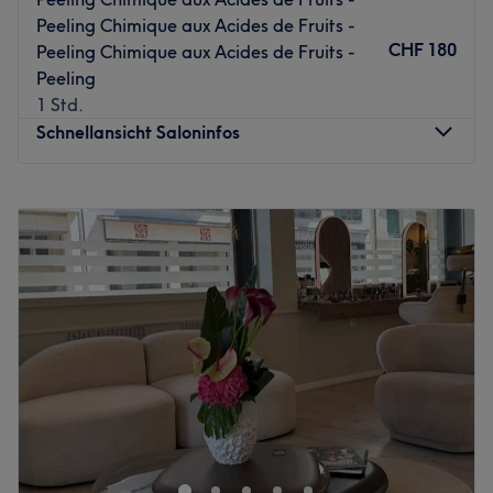
Zurück zur Salonansicht
Peeling Chimique aux Acides de Fruits -
CHF 180
Peeling Chimique aux Acides de Fruits -
Peeling
1 Std.
Schnellansicht Saloninfos
Montag
10:00
–
18:00
Dienstag
Geschlossen
Mittwoch
09:00
–
17:30
Donnerstag
09:15
–
18:30
Freitag
09:00
–
19:00
Samstag
08:30
–
15:00
Sonntag
Geschlossen
Écladerm Institut – Soins du visage à Genève (Eaux-
Vives)
Nichée au cœur du quartier des Eaux-Vives, Écladerm