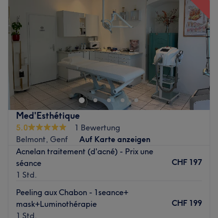
Donnerstag
09:00
–
19:00
✨ Un espace confidentiel, une expertise reconnue, une
Freitag
09:00
–
19:00
parenthèse beauté au cœur de Genève.
Samstag
09:00
–
19:00
Sonntag
Geschlossen
Zurück zur Salonansicht
✨ Ton salon de beauté mixte à Genève
✨Coiffure mixte - Lissage - Cils - Ongles - Epilations -
Massage
Zurück zur Salonansicht
Med'Esthétique
5.0
1 Bewertung
Belmont, Genf
Auf Karte anzeigen
Acnelan traitement (d'acné) - Prix une
CHF 197
séance
1 Std.
Peeling aux Chabon - 1seance+
CHF 199
mask+Luminothérapie
1 Std.