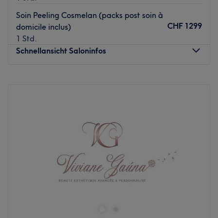
Soin Peeling Cosmelan (packs post soin à
CHF 1299
domicile inclus)
1 Std.
Schnellansicht Saloninfos
Montag
Geschlossen
Dienstag
09:00
–
19:00
Mittwoch
09:00
–
19:00
Donnerstag
09:00
–
18:00
Freitag
09:00
–
17:00
Samstag
09:00
–
16:00
Sonntag
Geschlossen
Bienvenue chez Med'Esthétique ✨ Situé au cœur de
Genève, Med'Esthétique est un institut spécialisé dans les
soins esthétiques avancés, où expertise, sécurité et
résultats sont au centre de chaque prestation. Depuis
2005, Suzy met son savoir-faire au service de votre