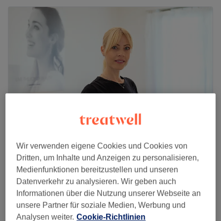
Wir verwenden eigene Cookies und Cookies von
Simone Neuweiler Cosmetics
Dritten, um Inhalte und Anzeigen zu personalisieren,
5.0
279 Bewertungen
Medienfunktionen bereitzustellen und unseren
Wallisellen
Auf Karte anzeigen
Datenverkehr zu analysieren. Wir geben auch
Gesichtsbehandlung - Sublimeskin Double
Informationen über die Nutzung unserer Webseite an
Peel Fruchtsäurepeeling, Hauterneuernd,
CHF 135
unsere Partner für soziale Medien, Werbung und
straffend
Analysen weiter.
Cookie-Richtlinien
45 Min.