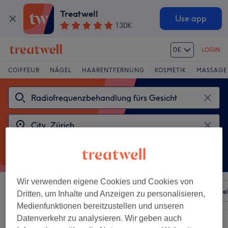
Treatwell
Use app
130K
DE
LOGIN
COIFFEUR
NÄGEL
HAARENTFERNUNG
KOSMETIK
MASSAGE
Wir verwenden eigene Cookies und Cookies von
Sortieren nach
Besonderheiten
Salons
Expressange
Dritten, um Inhalte und Anzeigen zu personalisieren,
Medienfunktionen bereitzustellen und unseren
Datenverkehr zu analysieren. Wir geben auch
2 Salons die anbieten: