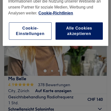
Informationen über die Nutzung unserer Webseite an
radiofrequenzbehandlung fürs gesicht in der Nähe von City, Zürich
unsere Partner für soziale Medien, Werbung und
Analysen weiter.
Cookie-Richtlinien
Cookie-
Alle Cookies
Einstellungen
akzeptieren
Ma Belle
4.9
378 Bewertungen
City, Zürich
Auf Karte anzeigen
Gesichtsbehandlung Radiofrequenz
CHF 140
1 Std.
Schnellansicht Saloninfos