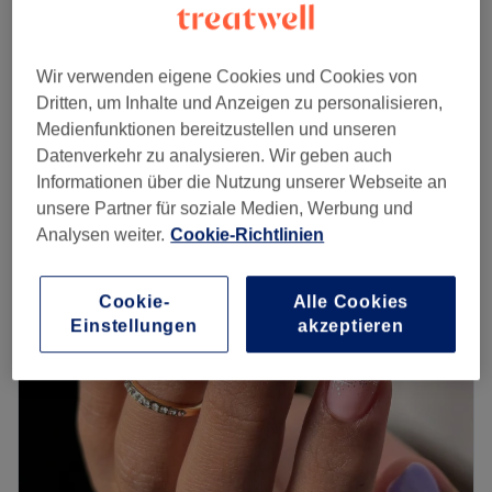
expérience personnalisée, pensée pour vous faire
CHF 90
Volumen - Nach 2 Wochen
rayonner.
1 Std.
Zurück zur Salonansicht
Wir verwenden eigene Cookies und Cookies von
Wimpernverlängerung Russisches
Dritten, um Inhalte und Anzeigen zu personalisieren,
ab
CHF 140
Volumen
Medienfunktionen bereitzustellen und unseren
1 Std. 45 Min.
Datenverkehr zu analysieren. Wir geben auch
Schnellansicht Saloninfos
Informationen über die Nutzung unserer Webseite an
unsere Partner für soziale Medien, Werbung und
Montag
09:00
–
19:00
Analysen weiter.
Cookie-Richtlinien
Dienstag
09:00
–
19:00
Mittwoch
09:00
–
19:00
Donnerstag
09:00
–
19:00
Cookie-
Alle Cookies
Einstellungen
akzeptieren
Freitag
09:00
–
19:00
Samstag
09:00
–
18:00
Sonntag
Geschlossen
Unterstreiche deine natürliche Schönheit typgerecht. Das
Studio SKY Nägel-Kosmetik Studio in Zollikofen, bietet
dir mithilfe der neuesten Methoden langanhaltende