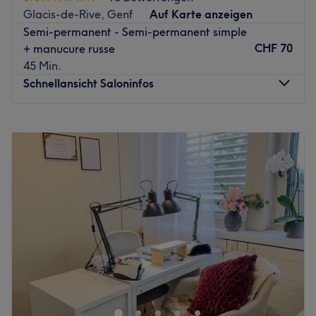
Glacis-de-Rive, Genf
Auf Karte anzeigen
Semi-permanent - Semi-permanent simple
CHF 70
+ manucure russe
45 Min.
Schnellansicht Saloninfos
Montag
10:00
–
20:00
Dienstag
10:00
–
20:00
Mittwoch
13:00
–
20:00
Donnerstag
10:00
–
20:00
Freitag
10:00
–
20:00
Samstag
10:00
–
20:00
Sonntag
Geschlossen
Avec plus de 9 ans d’expérience, Basma propose une
approche experte et personnalisée, spécialisée dans la
manucure russe, le soin de l’ongle naturel et les finitions
impeccables. Dans un univers chic et épuré, chaque