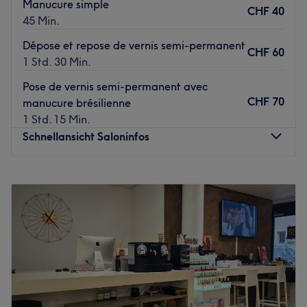
Manucure simple
CHF 40
45 Min.
Dépose et repose de vernis semi-permanent
CHF 60
1 Std. 30 Min.
Pose de vernis semi-permanent avec
CHF 70
manucure brésilienne
1 Std. 15 Min.
Schnellansicht Saloninfos
Montag
10:00
–
18:00
Dienstag
10:00
–
18:00
Mittwoch
10:00
–
18:00
Donnerstag
10:00
–
18:00
Freitag
10:00
–
18:00
Samstag
10:00
–
18:00
Sonntag
Geschlossen
Bienvenue chez Brasil Esthétique Genève, votre adresse