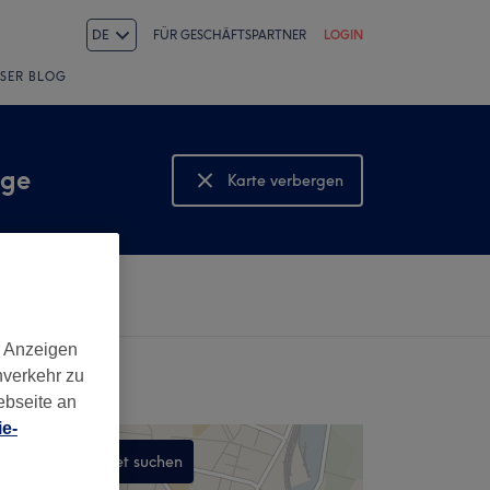
DE
FÜR GESCHÄFTSPARTNER
LOGIN
SER BLOG
age
Karte verbergen
Karte anzeigen
d Anzeigen
nverkehr zu
ebseite an
e-
In diesem Gebiet suchen