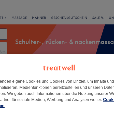
ETIK
MASSAGE
MÄNNER
GESCHENKGUTSCHEIN
SALE %
UN
Schulter-, rücken- & nackenmass
atum
rheiten
Marken
Salons
Expressangebote
Bewertung
enden eigene Cookies und Cookies von Dritten, um Inhalte un
nalisieren, Medienfunktionen bereitzustellen und unseren Date
von Innere Stadt, Bern
ren. Wir geben auch Informationen über die Nutzung unserer W
artner für soziale Medien, Werbung und Analysen weiter.
Cooki
+
tic Thai Massage
ien
−