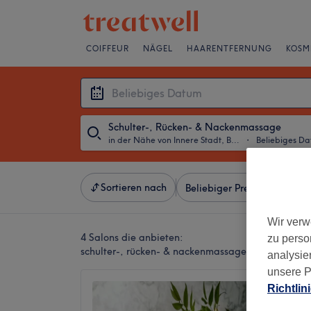
COIFFEUR
NÄGEL
HAARENTFERNUNG
KOSM
Schulter-, Rücken- & Nackenmassage
in der Nähe von Innere Stadt, Bern
・
Beliebiges D
Sortieren nach
Beliebiger Preis
Besonde
Wir verw
4 Salons die anbieten:
zu perso
schulter-, rücken- & nackenmassagen in der Nähe 
analysie
unsere P
Authen
Richtlin
Lounge