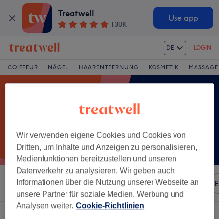
Treatwell
Use app
130K
DE
LOGIN
COIFFEUR
NÄGEL
HAARENTFERNUNG
KOSMETIK
MASSAGE
Wir verwenden eigene Cookies und Cookies von
Dritten, um Inhalte und Anzeigen zu personalisieren,
Medienfunktionen bereitzustellen und unseren
Datenverkehr zu analysieren. Wir geben auch
Informationen über die Nutzung unserer Webseite an
Sortieren nach
Besonderheiten
Marken
Salons
E
unsere Partner für soziale Medien, Werbung und
Analysen weiter.
Cookie-Richtlinien
Ein Salon, der anbietet: