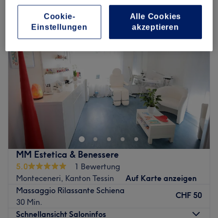
schulter-, rücken- & nackenmassage in Monteceneri, Kanton Tessin
Cookie-
Alle Cookies
Einstellungen
akzeptieren
MM Estetica & Benessere
5.0
1 Bewertung
Monteceneri, Kanton Tessin
Auf Karte anzeigen
Massaggio Rilassante Schiena
CHF 50
30 Min.
Schnellansicht Saloninfos