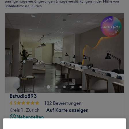
sonstige nagelverlängerungen & nagelverstärkungen in der Nähe von
Bahnhofstrasse, Zürich
Bstudio893
4.9
132 Bewertungen
Kreis 1, Zürich
Auf Karte anzeigen
Nebenzeiten
Nagelmodellage - Neues Set mit
ab
CHF 67.50