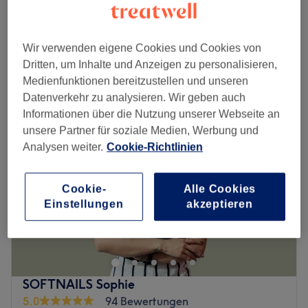
Gel
Spare bis zu 10%
1 Std. - 1 Std. 30 Min.
Schnellansicht Saloninfos
Wir verwenden eigene Cookies und Cookies von
Dritten, um Inhalte und Anzeigen zu personalisieren,
Montag
09:30
–
19:30
Medienfunktionen bereitzustellen und unseren
Dienstag
09:30
–
19:30
Datenverkehr zu analysieren. Wir geben auch
Mittwoch
09:30
–
19:30
Informationen über die Nutzung unserer Webseite an
Donnerstag
09:30
–
19:30
unsere Partner für soziale Medien, Werbung und
Freitag
09:30
–
19:30
Analysen weiter.
Cookie-Richtlinien
Samstag
10:00
–
18:00
Sonntag
Geschlossen
Cookie-
Alle Cookies
Einstellungen
akzeptieren
Im Herzen von Zürich bietet Bstudio893 ein modernes
Nagelstudio mit Fokus auf professionelle Nagelpflege
und kreative Designs. Von klassischen Maniküren über
langlebige Gel- und Shellac-Looks bis hin zu
individuellen Nail-Art-Highlights – hier bekommst du
SOFTNAILS Sophie
perfekte Nägel für jeden Anlass. Der stilvolle Salon
5.0
94 Bewertungen
kombiniert ein entspanntes Ambiente mit sorgfältig