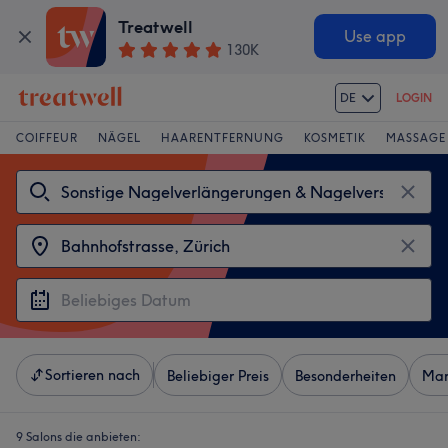
Treatwell
Use app
130K
DE
LOGIN
COIFFEUR
NÄGEL
HAARENTFERNUNG
KOSMETIK
MASSAGE
Sortieren nach
Beliebiger Preis
Besonderheiten
Mar
9 Salons die anbieten: