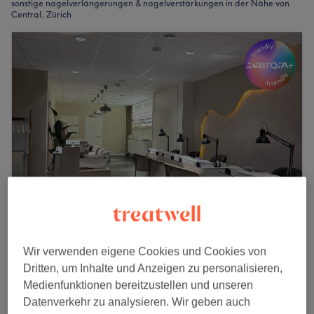
sonstige nagelverlängerungen & nagelverstärkungen in der Nähe von
Central, Zürich
Bstudio893
4.9
132 Bewertungen
Wir verwenden eigene Cookies und Cookies von
Kreis 1, Zürich
Auf Karte anzeigen
Dritten, um Inhalte und Anzeigen zu personalisieren,
Nebenzeiten
Medienfunktionen bereitzustellen und unseren
Nagelmodellage - Neues Set mit
Datenverkehr zu analysieren. Wir geben auch
ab
CHF 67.50