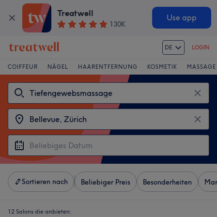
Treatwell
Use app
130K
DE
LOGIN
COIFFEUR
NÄGEL
HAARENTFERNUNG
KOSMETIK
MASSAGE
Sortieren nach
Beliebiger Preis
Besonderheiten
Mar
12 Salons die anbieten: