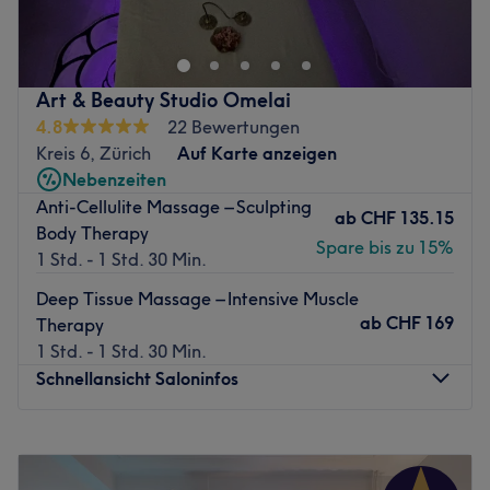
Coiffure Sol nach Zürich in die Promenadengasse und
lassen Sie sich in dem extravaganten Beauty-Salon stylen.
Schicke trendige Haarfrisuren und Colorationen stehen
hier ebenso auf dem Programm, wie Haarentfernungs-
Art & Beauty Studio Omelai
Treatments mit Wachs und Maniküre / Pediküre. Das
4.8
22 Bewertungen
kreative Salonteam betrachtet den Menschen als Ganzes
Kreis 6, Zürich
Auf Karte anzeigen
und optimiert Schnitt, Farbe, Pflege und Styling, sodass
Nebenzeiten
Ihre Frisur auch zu Hause ganz schnell gelingt. Begeben
Anti-Cellulite Massage – Sculpting
Sie sich in die professionellen Hände von Coiffure Sol und
ab
CHF 135.15
Body Therapy
buchen Sie jetzt Ihren Beauty-Termin online!
Spare bis zu 15%
1 Std. - 1 Std. 30 Min.
Zurück zur Salonansicht
Deep Tissue Massage – Intensive Muscle
ab
CHF 169
Therapy
1 Std. - 1 Std. 30 Min.
Schnellansicht Saloninfos
Montag
10:00
–
19:00
Dienstag
10:00
–
19:00