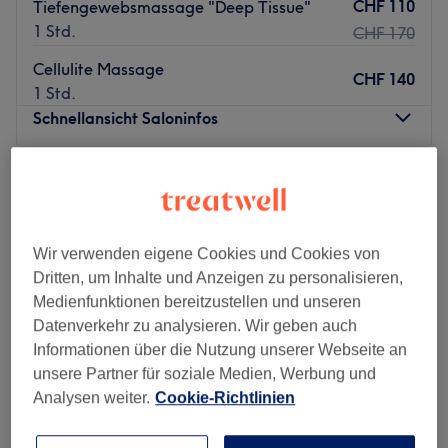
CHF 110
Tiefengewebsmassage "Deep Tissue"
1 Std.
CHF 170
Cellulite Massage
CHF 140
1 Std.
Schnellansicht Saloninfos
Montag
09:00
–
18:00
Dienstag
09:00
–
18:00
Mittwoch
09:00
–
18:00
Donnerstag
09:00
–
18:00
Wir verwenden eigene Cookies und Cookies von
Freitag
09:00
–
18:00
Dritten, um Inhalte und Anzeigen zu personalisieren,
Samstag
09:00
–
18:00
Medienfunktionen bereitzustellen und unseren
Sonntag
Geschlossen
Datenverkehr zu analysieren. Wir geben auch
Informationen über die Nutzung unserer Webseite an
Móncar Beauty and Nails – Dein Wohlfühlerlebnis in
unsere Partner für soziale Medien, Werbung und
Zürich
Analysen weiter.
Cookie-Richtlinien
Möchtest du dich mit einem kompletten
Schönheitsprogramm von Kopf bis Fuß verwöhnen lassen?