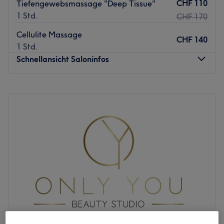
CHF 110
Tiefengewebsmassage "Deep Tissue"
1 Std.
CHF 170
Cellulite Massage
CHF 140
1 Std.
Schnellansicht Saloninfos
Montag
09:00
–
18:00
Dienstag
09:00
–
18:00
Mittwoch
09:00
–
18:00
Donnerstag
09:00
–
18:00
Freitag
09:00
–
18:00
Samstag
09:00
–
18:00
Sonntag
Geschlossen
Móncar Beauty and Nails – Dein Wohlfühlerlebnis in
Zürich
Möchtest du dich mit einem kompletten
Schönheitsprogramm von Kopf bis Fuß verwöhnen lassen?