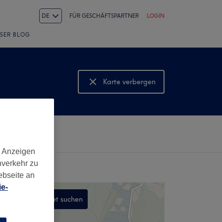
DE
FÜR GESCHÄFTSPARTNER
LOGIN
SER BLOG
Karte verbergen
Karte anzeigen
d Anzeigen
nverkehr zu
ebseite an
e-
In diesem Gebiet suchen
,