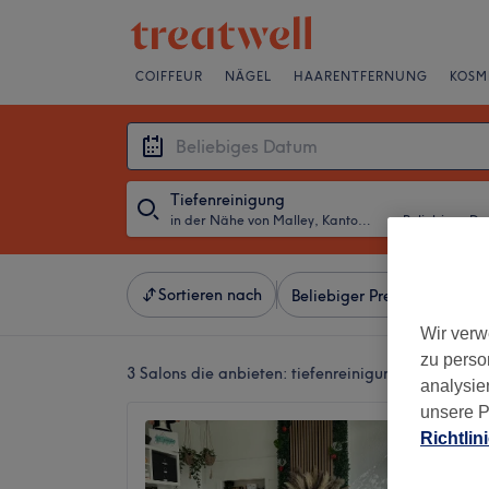
COIFFEUR
NÄGEL
HAARENTFERNUNG
KOSM
Tiefenreinigung
in der Nähe von Malley, Kanton Waadt
・
Beliebiges D
Sortieren nach
Beliebiger Preis
Salons
Wir verw
zu perso
3 Salons die anbieten:
tiefenreinigung in der Nä
analysie
unsere P
Jo'z Ins
Richtlin
5.0
Malley,