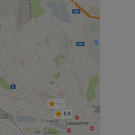
-.-
5.0