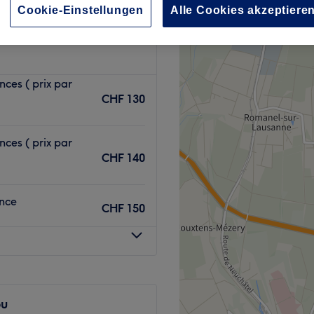
Cookie-Einstellungen
Alle Cookies akzeptiere
nces ( prix par
CHF 130
nces ( prix par
CHF 140
ance
CHF 150
ou