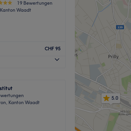
19 Bewertungen
, Kanton Waadt
restation via SALONKEE ✨
CHF 95
Zurück zur Salonansicht
stitut
ewertungen
5.0
on, Kanton Waadt