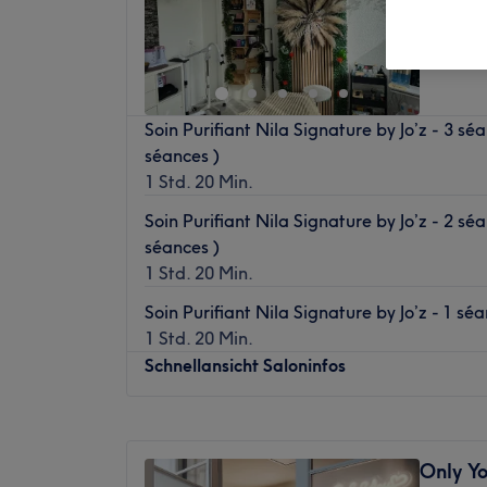
Soin Purifiant Nila Signature by Jo’z - 3 séa
séances )
1 Std. 20 Min.
Soin Purifiant Nila Signature by Jo’z - 2 séa
séances )
1 Std. 20 Min.
Soin Purifiant Nila Signature by Jo’z - 1 sé
1 Std. 20 Min.
Schnellansicht Saloninfos
Montag
10:00
–
20:00
Dienstag
10:00
–
20:00
Only Y
Mittwoch
10:00
–
21:00