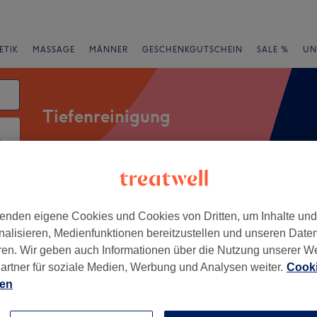
ETIK
MASSAGE
MÄNNER
GESCHENKGUTSCHEIN
SALE %
UN
Tiefenreinigung
atum
Expressangebote
Bewertung
enden eigene Cookies und Cookies von Dritten, um Inhalte un
nalisieren, Medienfunktionen bereitzustellen und unseren Date
he von Malley, Kanton Waadt
ren. Wir geben auch Informationen über die Nutzung unserer W
artner für soziale Medien, Werbung und Analysen weiter.
Cooki
+
titut
ien
92 Bewertungen
−
 Kanton Waadt