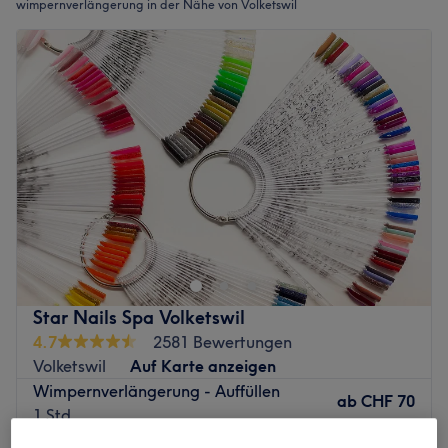
wimpernverlängerung in der Nähe von Volketswil
Star Nails Spa Volketswil
4.7
2581 Bewertungen
Volketswil
Auf Karte anzeigen
Wimpernverlängerung - Auffüllen
ab
CHF 70
1 Std.