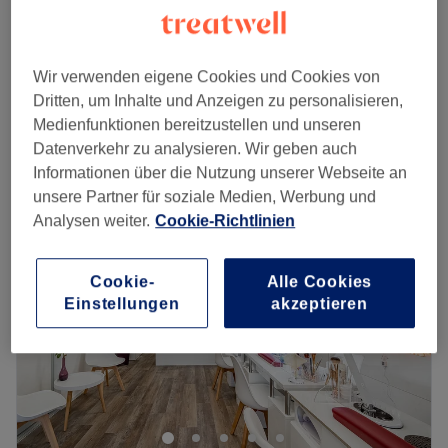
Wimpernverlängerung - Entfernen
CHF 30
30 Min.
Wimpernverlängerung - Neuanlage
ab
CHF 90
Wir verwenden eigene Cookies und Cookies von
1 Std.
Dritten, um Inhalte und Anzeigen zu personalisieren,
Schnellansicht Saloninfos
Medienfunktionen bereitzustellen und unseren
Datenverkehr zu analysieren. Wir geben auch
Montag
09:00
–
19:00
Informationen über die Nutzung unserer Webseite an
Dienstag
09:00
–
19:00
unsere Partner für soziale Medien, Werbung und
Mittwoch
09:00
–
19:00
Analysen weiter.
Cookie-Richtlinien
Donnerstag
09:00
–
19:00
Freitag
09:00
–
19:00
Cookie-
Alle Cookies
Samstag
09:00
–
19:00
Einstellungen
akzeptieren
Sonntag
Geschlossen
Ein makelloser Auftritt verlangt sagenhafte Nägel und
die gibt es bei Star Nails Spa in Volketswil. Der Salon
bietet dir perfektionierte Maniküren und voluminöse
Wimpernverlängerungen.