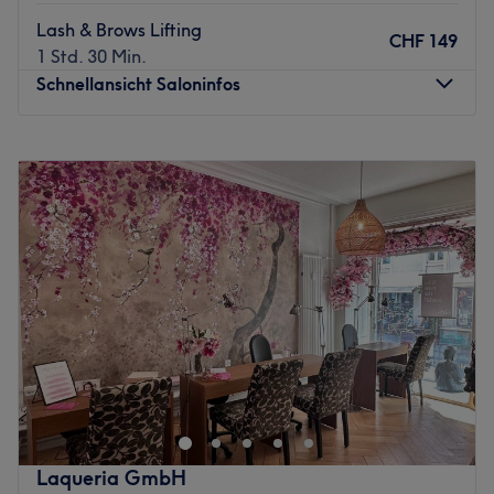
Lash & Brows Lifting
CHF 149
1 Std. 30 Min.
Schnellansicht Saloninfos
Montag
09:00
–
19:00
Dienstag
09:00
–
19:00
Mittwoch
Geschlossen
Donnerstag
09:00
–
19:00
Freitag
09:00
–
19:00
Samstag
Geschlossen
Sonntag
Geschlossen
Cosy Beauty by Laetitia & Elise ist ein renommiertes
Kosmetikstudio, das sich in der malerischen Stadt Aesch
befindet. Es bietet eine Vielzahl von Dienstleistungen und
Behandlungen, die auf die individuellen Bedürfnisse
jede*r Kund*in zugeschnitten sind.
Laqueria GmbH