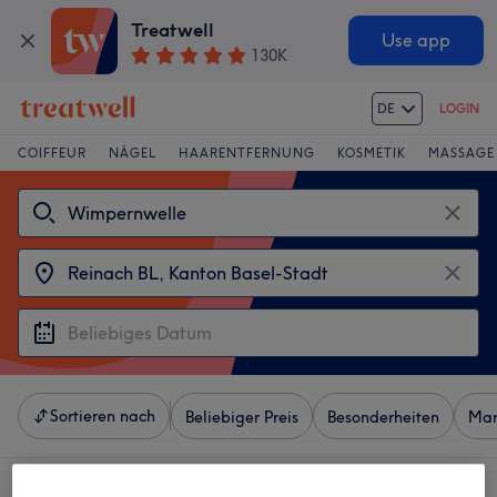
Treatwell
Use app
130K
DE
LOGIN
COIFFEUR
NÄGEL
HAARENTFERNUNG
KOSMETIK
MASSAGE
Sortieren nach
Beliebiger Preis
Besonderheiten
Mar
4 Salons die anbieten: