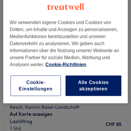
wimpernwelle in der Nähe von Reinach BL, Kanton Basel-Stadt
Wir verwenden eigene Cookies und Cookies von
Dritten, um Inhalte und Anzeigen zu personalisieren,
Medienfunktionen bereitzustellen und unseren
Datenverkehr zu analysieren. Wir geben auch
Informationen über die Nutzung unserer Webseite an
unsere Partner für soziale Medien, Werbung und
Analysen weiter.
Cookie-Richtlinien
Cookie-
Alle Cookies
Einstellungen
akzeptieren
Cosy Beauty by Laetitia & Elise
4.9
309 Bewertungen
Aesch, Kanton Basel-Landschaft
Auf Karte anzeigen
Lashlifting
CHF 85
1 Std.