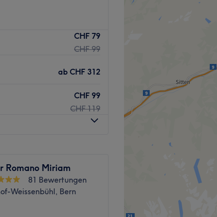
 brauchst eine
CHF 79
iamond Hair in Thun genau
CHF 99
tung wird für dich ein neuer
.
ab
CHF 312
Studio entfernt.
CHF 99
CHF 119
tionen sowie modernes
ndlich.
ur Romano Miriam
81 Bewertungen
haltsstoffe und
of-Weissenbühl, Bern
 WLAN, Haustiere erlaubt,