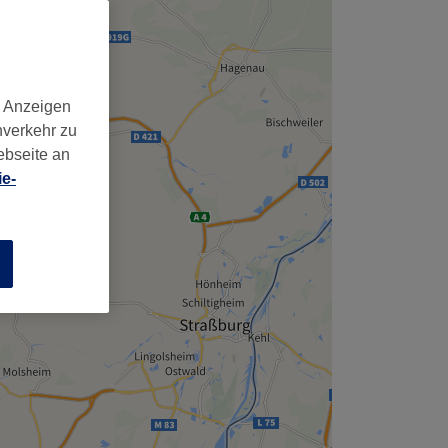
d Anzeigen
nverkehr zu
ebseite an
e-
n