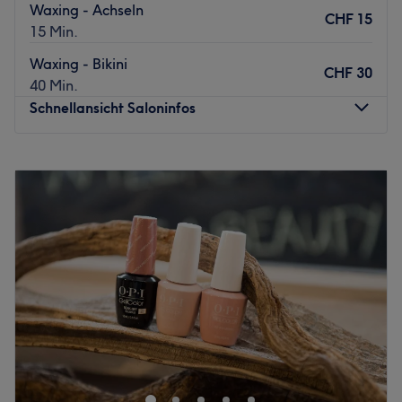
Waxing - Achseln
CHF 15
15 Min.
Waxing - Bikini
CHF 30
40 Min.
Schnellansicht Saloninfos
Montag
17:30
–
22:00
Dienstag
17:30
–
22:00
Mittwoch
17:30
–
22:00
Donnerstag
17:30
–
22:00
Freitag
17:30
–
22:00
Samstag
09:00
–
20:00
Sonntag
Geschlossen
Im Studio Miss Beauty Kosmetik in Volketswil ist der Name
Programm. Hier dreht sich alles um kosmetische
Behandlungen, die zu einem ebenmäßigen Hautbild und
perfekten Konturen beitragen. Deinen Wunschtermin