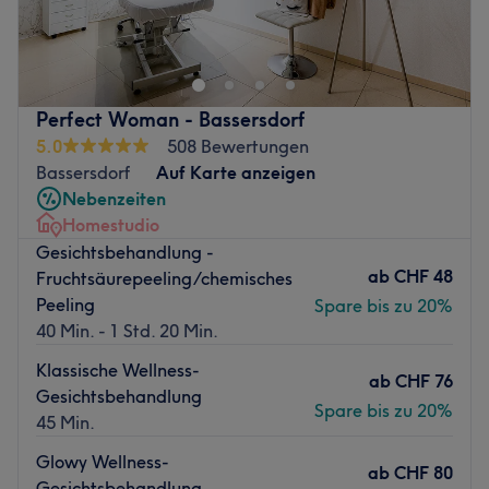
eine Typveränderung? Dann ist das Homestudio Lena
HairAffair in der Alten Landstrasse 7 in Kilchberg bei der
Haltestelle Stadtgrenze genau der richtige Ort für dich.
Hier wird dein Haar mit viel Liebe und Können ganz nach
Perfect Woman - Bassersdorf
deinen Wünschen frisiert.
5.0
508 Bewertungen
Weitere Infos über den Standort:
Bassersdorf
Auf Karte anzeigen
Nächste Öffentliche Verkehrsmittel: Bushaltestelle
Nebenzeiten
Stadtgrenze
Homestudio
Nahegelegene Sehenswürdigkeit: Zürichsee
Gesichtsbehandlung -
Atmosphäre: liebevoll eingerichtetes Homestudio, sehr
ab
CHF 48
Fruchtsäurepeeling/chemisches
stylish und sauber
Peeling
Spare bis zu 20%
Das Team:
40 Min. - 1 Std. 20 Min.
Die sympathische Lena verleiht ihren Kunden einen neuen
Klassische Wellness-
Look mit eleganten Schnitten und modernen
ab
CHF 76
Gesichtsbehandlung
Farbtechniken, die individuell auf jeden einzelnen
Spare bis zu 20%
45 Min.
abgestimmt werden. Mit 25 Jahren Berufserfahrung,
professionellen Techniken und hochwertigen Produkten
Glowy Wellness-
ab
CHF 80
überzeugt sie ihre Kunden.
Gesichtsbehandlung