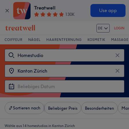
Treatwell
Use app
130K
DE
LOGIN
COIFFEUR
NÄGEL
HAARENTFERNUNG
KOSMETIK
MASSAGE
Sortieren nach
Beliebiger Preis
Besonderheiten
Mar
Wähle aus 14
homestudios in Kanton Zürich