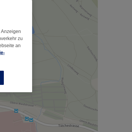
d Anzeigen
nverkehr zu
ebseite an
e-
n