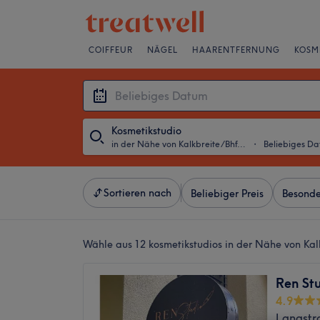
COIFFEUR
NÄGEL
HAARENTFERNUNG
KOSM
Kosmetikstudio
in der Nähe von Kalkbreite/Bhf. Wiedikon, Zürich
・
Beliebiges D
Sortieren nach
Beliebiger Preis
Besonde
Wähle aus 12
kosmetikstudios in der Nähe von Kal
Ren St
4.9
Langstra