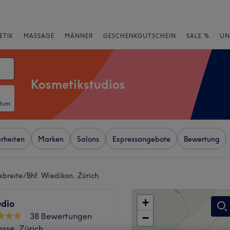
ETIK
MASSAGE
MÄNNER
GESCHENKGUTSCHEIN
SALE %
UN
Kosmetikstudios
atum
rheiten
Marken
Salons
Expressangebote
Bewertung
kbreite/Bhf. Wiedikon, Zürich
+
udio
38 Bewertungen
−
sse, Zürich