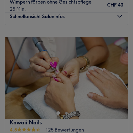
Wimpern färben ohne Gesichtspflege
CHF 40
25 Min.
Schnellansicht Saloninfos
Montag
08:00
–
18:30
Dienstag
09:00
–
18:30
Mittwoch
08:00
–
18:30
Donnerstag
08:30
–
20:00
Freitag
08:30
–
19:00
Samstag
08:00
–
17:00
Sonntag
Geschlossen
Erfahrung, Kreativität und mit Babor eine tolle
Produktpalette - Kosmetik Luzern City ist der Salon, wenn
es um pure Schönheit geht. Wer Lust auf seinen eigenen
Termin im Studio in der Winkelriedstrasse 11 hat, der
kann hier auf Treatwell bequem und einfach online
Kawaii Nails
buchen!
4.5
125 Bewertungen