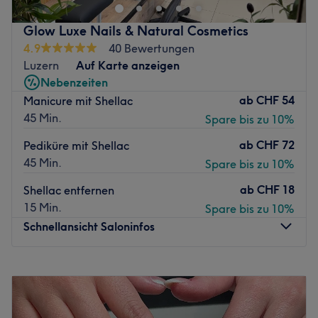
viel Liebe zum Detail eingerichtet, um Ihnen eine
entspannte und luxuriöse Atmosphäre zu bieten. Die
Glow Luxe Nails & Natural Cosmetics
geschmackvolle Einrichtung, sanfte Farben und eine
4.9
40 Bewertungen
ruhige Umgebung schaffen den perfekten Rahmen für
Luzern
Auf Karte anzeigen
Ihre Behandlungen. Hier können Sie sich zurücklehnen,
Nebenzeiten
entspannen und den erstklassigen Service geniessen.
ab
CHF 54
Manicure mit Shellac
Zurück zur Salonansicht
45 Min.
Spare bis zu 10%
ab
CHF 72
Pediküre mit Shellac
45 Min.
Spare bis zu 10%
ab
CHF 18
Shellac entfernen
15 Min.
Spare bis zu 10%
Schnellansicht Saloninfos
Montag
10:00
–
18:30
Dienstag
10:00
–
18:30
Mittwoch
10:00
–
18:30
Donnerstag
10:00
–
18:30