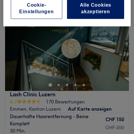
Montag
09:00
–
19:00
Cookie-
Alle Cookies
Dienstag
09:00
–
19:00
Einstellungen
akzeptieren
Mittwoch
09:00
–
19:00
Donnerstag
09:00
–
19:00
Freitag
09:00
–
19:00
Samstag
09:00
–
17:00
Sonntag
Geschlossen
Deine Schönheit in guten Händen – im Medical Beauty
Park Lakeside: In angenehmer Atmosphäre und bester
Lage direkt am Vierwaldstättersee verwöhnt das Team
von Medical Beauty alle Kundinnen und Kunden mit einer
breiten Auswahl an Gesichts- und Körperbehandlungen.
Lash Clinic Luzern
Vereinbare den Termin dafür einfach und bequem mit
4.7
170 Bewertungen
Treatwell und erlebe dabei die ganzheitliche Wirkung der
Emmen, Kanton Luzern
Auf Karte anzeigen
Kosmetik.
Dauerhafte Haarentfernung - Beine
CHF 150
Komplett
Egal ob du dir einen neuen Look wünschst oder auf der
CHF 200
30 Min.
Suche nach einer individuell abgestimmten Anti-Aging