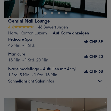
neuen Haarschnitten, Wimpernverlängerungen oder
Gesichtsbehandlungen und vielem mehr. Buche deinen
Wunschtermin ganz einfach und schnell online mit
Gemini Nail Lounge
Treatwell und freue dich schon jetzt auf dein Strahlen!
4.6
46 Bewertungen
Im Salon, der Nagelstudio, Coiffeur und Kosmetikstudio
Horw, Kanton Luzern
Auf Karte anzeigen
vereint, bemerkt man schnell, dass sich hier alles rund um
Pedicure Spa
ab
CHF 59
die Schönheit dreht. Bei der Stammkundschaft ist der
45 Min. - 1 Std.
Salon für seine familiäre Atmosphäre während der
Manicure
hochwertigen Behandlungen sehr geschätzt! Deinem
ab
CHF 20
15 Min. - 1 Std. 20 Min.
persönlichen Beauty-Erlebnis steht nichts mehr im Weg!
Wir freue uns auf Sie. Ihr Nailin Team
Nagelmodellage - Auffüllen mit Acryl
ab
CHF 68
1 Std. 5 Min. - 1 Std. 15 Min.
Zurück zur Salonansicht
Schnellansicht Saloninfos
Montag
09:30
–
18:30
Dienstag
09:30
–
18:30
Mittwoch
09:30
–
18:30