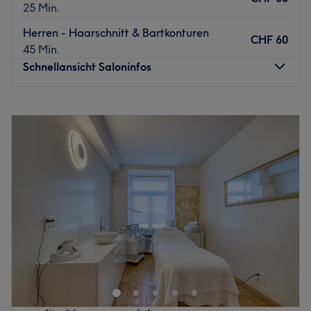
25 Min.
Herren - Haarschnitt & Bartkonturen
CHF 60
45 Min.
Schnellansicht Saloninfos
Montag
09:00
–
19:00
Dienstag
09:00
–
19:00
Mittwoch
09:00
–
19:00
Donnerstag
09:00
–
19:00
Freitag
09:00
–
20:00
Samstag
09:00
–
17:00
Sonntag
Geschlossen
Im Barbershop Pasha Barbershop VIP in Kriens findest du
alles, was der moderne Mann für einen gepflegten Bart
und perfekt gestylte Haare braucht! Hier wird nicht
einfach nur getrimmt und rasiert, sondern die Kunst der
Rasurkultur zelebriert.