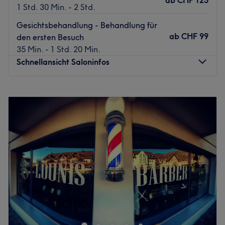
ab
CHF 125
1 Std. 30 Min. - 2 Std.
Gesichtsbehandlung - Behandlung für
ab
CHF 99
den ersten Besuch
35 Min. - 1 Std. 20 Min.
Schnellansicht Saloninfos
Montag
09:00
–
20:00
Dienstag
09:00
–
19:00
Mittwoch
09:00
–
19:00
Donnerstag
09:00
–
20:00
Freitag
09:30
–
19:30
Samstag
09:00
–
17:00
Sonntag
Geschlossen
Aufgepasst, ein echter Geheimtipp ist das Kosmetikstudio
Ipanema Beauty Swiss in Olten, in der Nähe des
Kunstmuseums. Nach einer individuellen Beratung kannst
du zwischen pflegenden Gesichts- und