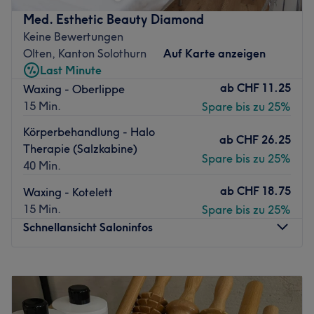
genieße eine wohltuende Behandlung in entspanntem
Med. Esthetic Beauty Diamond
Ambiente.
Keine Bewertungen
Nächste öffentliche Verkehrsmittel:
Olten, Kanton Solothurn
Auf Karte anzeigen
Nur fünf Gehminuten vom Salon entfernt liegt die
Last Minute
Bushaltestelle Neuendorf, Schulhaus.
ab
CHF 11.25
Waxing - Oberlippe
15 Min.
Spare bis zu 25%
Das Team:
Inhaberin Merve steht mit ausführlicher und individueller
Körperbehandlung - Halo
ab
CHF 26.25
Beratung stets für dich bereit und gibt 100%, um dir eine
Therapie (Salzkabine)
traumhafte Auszeit zu ermöglichen.
Spare bis zu 25%
40 Min.
Was uns an dem Salon gefällt:
ab
CHF 18.75
Waxing - Kotelett
Atmosphäre: Stilvoll, einladend, professionell.
15 Min.
Spare bis zu 25%
Expertise: Kosmetische Behandlungen.
Schnellansicht Saloninfos
Produkte und Produktmarken: Hochwertige Produkte.
Extras: Kostenfreie Getränke und Parkplätze, keine
Haustiere erlaubt, kinderfreundlich, Behandlungen nur
Montag
10:00
–
18:00
für Frauen.
Dienstag
10:00
–
18:00
Mittwoch
10:00
–
18:00
Zurück zur Salonansicht