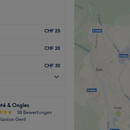
es cheveux en pleine santé -
 à votre style
ue ensemble !
Zurück zur Salonansicht
CHF 25
Zurück zur Salonansicht
CHF 20
CHF 30
uté & Ongles
38 Bewertungen
 Kanton Genf