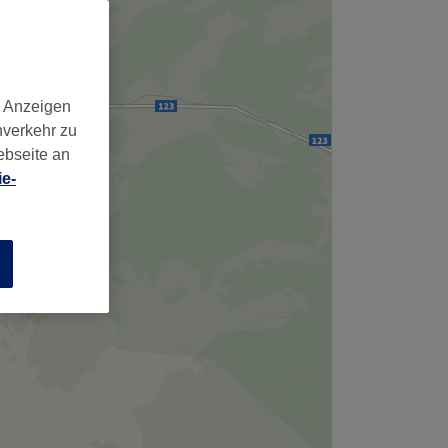
d Anzeigen
nverkehr zu
ebseite an
e-
n