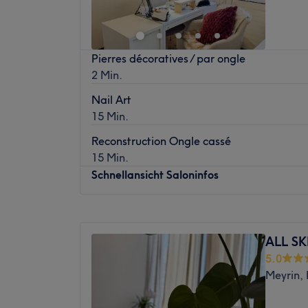
Sonntag
Geschlossen
Salon privé réservé aux dames et demoiselle
Pierres décoratives / par ongle
domicile après notre premier RDV.
2 Min.
Nail Art
15 Min.
Reconstruction Ongle cassé
15 Min.
Schnellansicht Saloninfos
Montag
09:00
–
19:00
Dienstag
09:00
–
19:00
ALL SK
Mittwoch
09:00
–
19:00
5.0
Donnerstag
09:00
–
19:00
Meyrin,
Freitag
09:00
–
19:00
Samstag
09:00
–
19:00