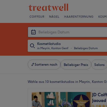
COIFFEUR
NÄGEL
HAARENTFERNUNG
KOSM
Kosmetikstudio
in Meyrin, Kanton Genf
・
Beliebiges Datum
Sortieren nach
Beliebiger Preis
Salons
Wähle aus 10
kosmetikstudios in Meyrin, Kanton G
JD Coif
Jaouad
5.0