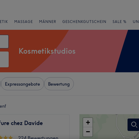
ETIK
MASSAGE
MÄNNER
GESCHENKGUTSCHEIN
SALE %
UN
Kosmetikstudios
Expressangebote
Bewertung
enf
+
fure chez Davide
−
224 Bewertungen