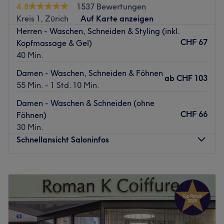
4.8
1537 Bewertungen
Zentral gelegen und gleichzeitig in ruhigem Ambiente.
Kreis 1, Zürich
Auf Karte anzeigen
Der helle und gemütliche Salon ist optimal, um die Seele
Herren - Waschen, Schneiden & Styling (inkl.
mal wieder richtig baumeln zu lassen und sich zum
CHF 67
Kopfmassage & Gel)
Verwöhnen lassen in vertrauensvolle Hände zu begeben.
40 Min.
Bereit stehen hier die Vollprofis Gaby und Kerstin, die aus
Damen - Waschen, Schneiden & Föhnen
Erfahrung wissen, was Beauty zum Highlight macht: Eine
ab
CHF 103
55 Min. - 1 Std. 10 Min.
stimmige Symbiose aus Ästhetik und Verwöhnung. Mit
fabelhaften Gesichtsbehandlungen, ausgewählten
Damen - Waschen & Schneiden (ohne
Körperpflegebehandlungen, Massagen, Nagelservices,
CHF 66
Föhnen)
typgerechte Make-ups und mehr wird effektive Kosmetik
30 Min.
hier zum Genuss.
Schnellansicht Saloninfos
Zurück zur Salonansicht
Montag
09:00
–
18:30
Dienstag
09:00
–
18:30
Mittwoch
09:00
–
18:30
Donnerstag
09:00
–
18:30
Freitag
09:00
–
18:30