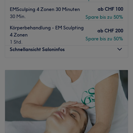
ab
CHF 100
EMSculping 4 Zonen 30 Minuten
30 Min.
Spare bis zu 50%
Körperbehandlung - EM Sculpting
ab
CHF 200
4 Zonen
Spare bis zu 50%
1 Std.
Schnellansicht Saloninfos
Montag
09:00
–
20:00
Dienstag
09:00
–
20:00
Mittwoch
10:00
–
19:00
Donnerstag
09:00
–
20:00
Freitag
09:00
–
20:00
Samstag
09:00
–
20:00
Sonntag
09:00
–
20:00
Schönheit hat viele Gesichter. Das Kosmetikstudio Just
perfect in Zürich City hilft dir, deine individuelle