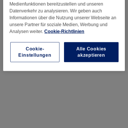
Schuppenschicht, weshalb Farbe nicht immer
Medienfunktionen bereitzustellen und unseren
gleichmässig aufgenommen wird. Genau deshalb
Datenverkehr zu analysieren. Wir geben auch
verhalten sich graue Ansätze beim Färben anders als
Informationen über die Nutzung unserer Webseite an
der Rest des Haares – das Pigment haftet einfach nicht
unsere Partner für soziale Medien, Werbung und
auf die gleiche Weise. Die meisten Coloristen passen ihre
Analysen weiter.
Cookie-Richtlinien
Technik entsprechend an: mit Formeln, die eine höhere
Pigmentkonzentration haben, und manchmal mit
Cookie-
Alle Cookies
längeren Einwirkzeiten für eine gründliche Sättigung.
Einstellungen
akzeptieren
Das ist definitiv etwas, das man den Profis überlassen
sollte.