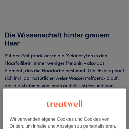
Die Wissenschaft hinter grauem
Haar
Mit der Zeit produzieren die Melanozyten in den
Haarfollikeln immer weniger Melanin – also das
Pigment, das die Haarfarbe bestimmt. Gleichzeitig baut
sich im Haar natürlicherweise Wasserstoffperoxid auf,
das die Strähnen von innen aufhellt. Stress und eine
unausgewogene Ernährung können das Ergrauen
beschleunigen, doch die Genetik bleibt der mit Abstand
wichtigste Faktor.
Wir verwenden eigene Cookies und Cookies von
Graues Haar hat eine rauere Struktur und eine porösere
Dritten, um Inhalte und Anzeigen zu personalisieren,