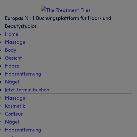
Skip
Skip
Skip
Skip
to
to
to
to
Europas Nr. 1 Buchungsplattform für Haar- und
main
secondary
primary
footer
Beautystudios
content
menu
sidebar
Home
Massage
Body
Gesicht
Haare
Haarentfernung
Nägel
Jetzt Termin buchen
Massage
Kosmetik
Coiffeur
Nägel
Haarentfernung