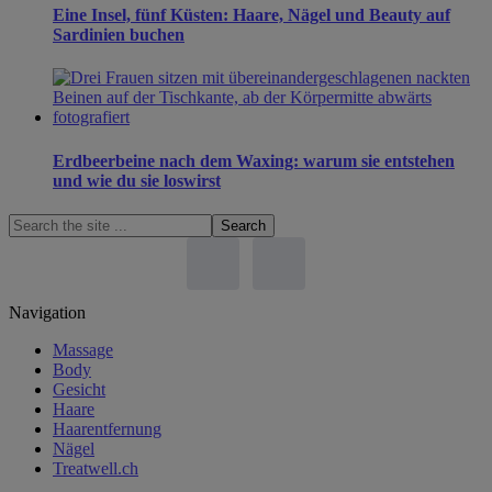
Eine Insel, fünf Küsten: Haare, Nägel und Beauty auf
Sardinien buchen
Erdbeerbeine nach dem Waxing: warum sie entstehen
und wie du sie loswirst
Search
the
site
...
Footer
Navigation
Massage
Body
Gesicht
Haare
Haarentfernung
Nägel
Treatwell.ch