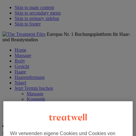
Skip to main content
Skip to secondary menu
Skip to primary sidebar
Skip to footer
Europas Nr. 1 Buchungsplattform für Haar-
und Beautystudios
Home
Massage
Body
Gesicht
Haare
Haarentfernung
Nägel
Jetzt Termin buchen
Massage
Kosmetik
Coiffeur
Nägel
Haarentfernung
Login
Wir verwenden eigene Cookies und Cookies von