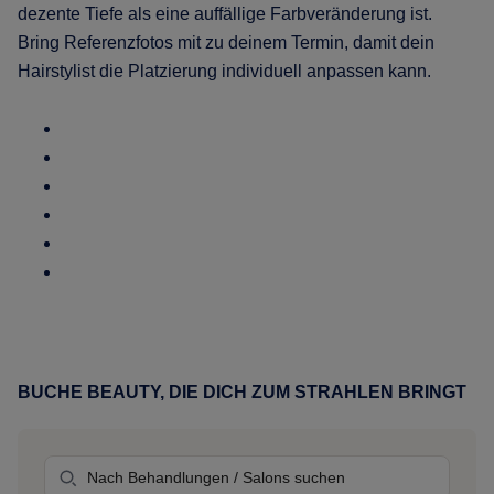
dezente Tiefe als eine auffällige Farbveränderung ist.
Bring Referenzfotos mit zu deinem Termin, damit dein
Hairstylist die Platzierung individuell anpassen kann.
Share
on
Share
Facebook
on
Share
(opens
Twitter
on
Share
new
(opens
LinkedIn
on
Share
window)
new
(opens
WhatsApp
on
Share
window)
new
(opens
Pinterest
on
window)
new
(opens
eMail
window)
new
(opens
window)
new
BUCHE BEAUTY, DIE DICH ZUM STRAHLEN BRINGT
Primary
window)
Sidebar
Behandlung