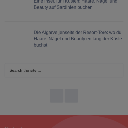
Eine Insel, fünf Küsten: Haare, Nägel und
Beauty auf Sardinien buchen
Die Algarve jenseits der Resort-Tore: wo du
Haare, Nägel und Beauty entlang der Küste
buchst
Search
the
site
...