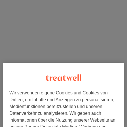
@kennadilaine
Wir verwenden eigene Cookies und Cookies von
Fein, verblendet und so natürlich, dass sie als deine
Dritten, um Inhalte und Anzeigen zu personalisieren,
eigenen durchgehen könnten. Bei den Französischen
Medienfunktionen bereitzustellen und unseren
Highlights kommen feine Foliensträhnen knapp unterhalb
Datenverkehr zu analysieren. Wir geben auch
Informationen über die Nutzung unserer Webseite an
des Ansatzes zum Einsatz, mit Aufhellung vor allem in den
unsere Partner für soziale Medien, Werbung und