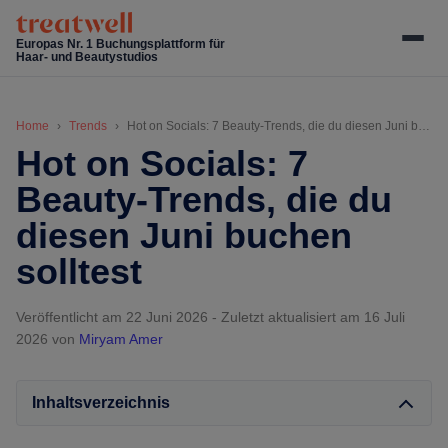
Skip
Skip
Skip
Skip
to
to
to
to
Europas Nr. 1 Buchungsplattform für
Haar- und Beautystudios
main
secondary
primary
footer
content
menu
sidebar
Home
Trends
Hot on Socials: 7 Beauty-Trends, die du diesen Juni buchen solltest
Hot on Socials: 7
Beauty-Trends, die du
diesen Juni buchen
solltest
Veröffentlicht am 22 Juni 2026
-
Zuletzt aktualisiert am 16 Juli
2026
von
Miryam Amer
Inhaltsverzeichnis