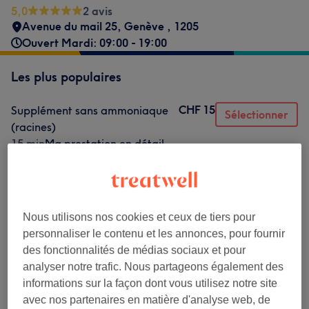
5,0
2 avis
Avenue du mail 25
,
Genève
,
1205
Ouvert Mardi: 09:00 - 19:00
Les plus populaires
CHF 15
Supplément sans ammoniaque
Sélectionner
(racines)
15 min
Ma prestation en détail...
CHF 35
🍃 Shampoing + Séchage
Sélectionner
naturel - Cheveux courts
45 min
Ma prestation en détail...
Nous utilisons nos cookies et ceux de tiers pour
CHF 45
Shampoing + Brushing -
Sélectionner
personnaliser le contenu et les annonces, pour fournir
Cheveux courts
des fonctionnalités de médias sociaux et pour
45 min
Ma prestation en détail...
analyser notre trafic. Nous partageons également des
CHF 45
informations sur la façon dont vous utilisez notre site
🍃 Shampoing + Séchage
Sélectionner
avec nos partenaires en matière d'analyse web, de
naturel - Cheveux mi-longs