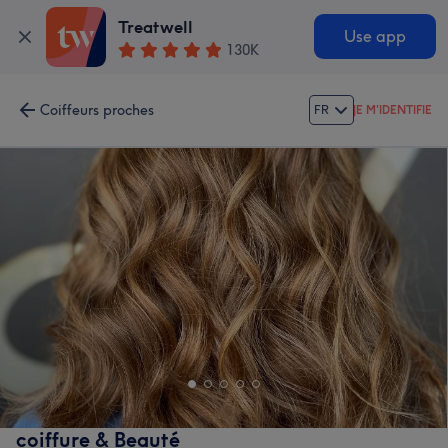
Treatwell
Use app
130K
Coiffeurs proches
FR
JE M'IDENTIFIE
coiffure & Beauté