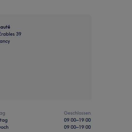
eauté
Erables 39
Lancy
ag
Geschlossen
stag
09:00
–
19:00
woch
09:00
–
19:00