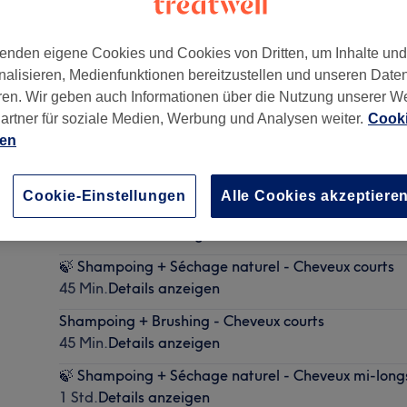
enden eigene Cookies und Cookies von Dritten, um Inhalte un
nalisieren, Medienfunktionen bereitzustellen und unseren Date
ren. Wir geben auch Informationen über die Nutzung unserer W
artner für soziale Medien, Werbung und Analysen weiter.
Cooki
213
ien
Cookie-Einstellungen
Alle Cookies akzeptiere
Supplément sans ammoniaque (racines)
15 Min.
Details anzeigen
🍃 Shampoing + Séchage naturel - Cheveux courts
45 Min.
Details anzeigen
Shampoing + Brushing - Cheveux courts
45 Min.
Details anzeigen
🍃 Shampoing + Séchage naturel - Cheveux mi-long
1 Std.
Details anzeigen