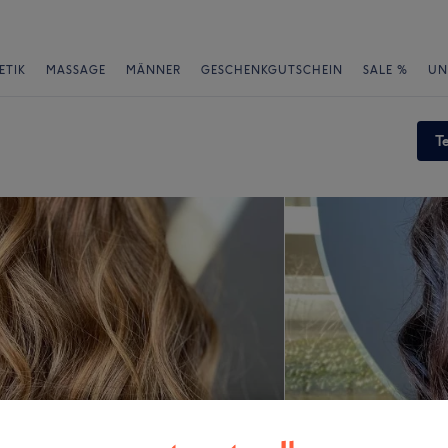
ETIK
MASSAGE
MÄNNER
GESCHENKGUTSCHEIN
SALE %
UN
T