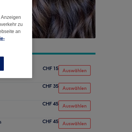
d Anzeigen
nverkehr zu
ebseite an
e-
n
CHF 15
Auswählen
CHF 35
Auswählen
CHF 45
Auswählen
CHF 45
s
Auswählen