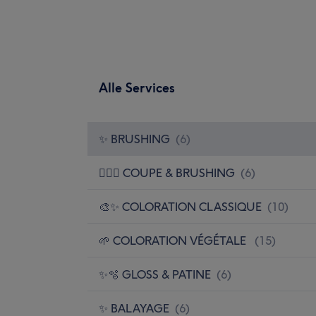
Alle Services
✨ BRUSHING
(
6
)
💇🏻‍♀️ COUPE & BRUSHING
(
6
)
🎨✨ COLORATION CLASSIQUE
(
10
)
🌱 COLORATION VÉGÉTALE
(
15
)
✨🫧 GLOSS & PATINE
(
6
)
✨ BALAYAGE
(
6
)