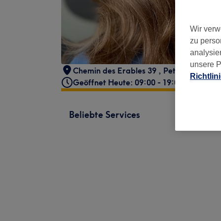
Wir verw
zu perso
analysie
unsere P
Chemin des Erables 39
,
Petit- Lancy
,
1
Richtlin
Geöffnet Heute: 09:00 - 19:00
Beliebte Services