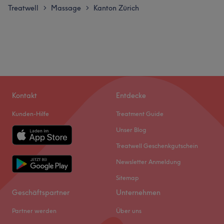
Treatwell
Massage
Kanton Zürich
>
>
Kontakt
Entdecke
Kunden-Hilfe
Treatment Guide
Unser Blog
Treatwell Geschenkgutschein
Newsletter Anmeldung
Sitemap
Geschäftspartner
Unternehmen
Partner werden
Über uns