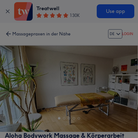
Treatwell
Use app
130K
Massagepraxen in der Nähe
DE
LOGIN
Aloha Bodywork Massage & Körperarbeit