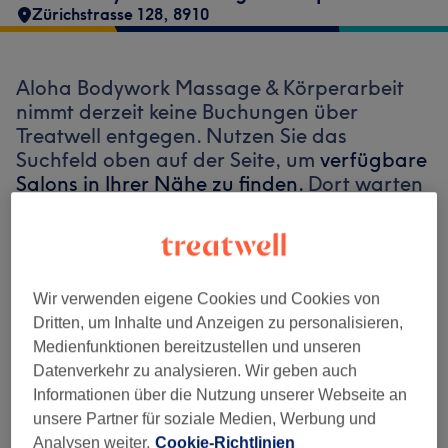
Zürichstrasse 128
,
8910
Aloha Bodywork Massage & Körperarbeit
nimmt derzeit keine Buchungen über
Treatwell entgegen. Nutzen Sie das
Suchfeld oben auf der Seite, um
verfügbare
Salons in Ihrer Nähe zu finden.
Dort warten
viele erstklassige Profis auf Ihren Besuch.
Finde die besten Salons in deiner Nähe
Wir verwenden eigene Cookies und Cookies von
Dritten, um Inhalte und Anzeigen zu personalisieren,
Medienfunktionen bereitzustellen und unseren
Datenverkehr zu analysieren. Wir geben auch
Auf Treatwell finden
Informationen über die Nutzung unserer Webseite an
unsere Partner für soziale Medien, Werbung und
Analysen weiter.
Cookie-Richtlinien