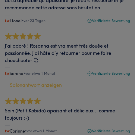
aussi agréable qu'apaisante. Je repars ressourcé et je
recommande cette adresse sans hésitation.
Lionel
•
vor 23 Tagen
Verifizierte Bewertung
J’ai adoré ! Rosanna est vraiment très douée et
passionnée. J’ai hâte d’y retourner pour me faire
chouchouter 🥰
Serena
•
vor etwa 1 Monat
Verifizierte Bewertung
Salonantwort anzeigen
Soin (Petit Kobido) apaisant et délicieux… comme
toujours :-)
Corinne
•
vor etwa 1 Monat
Verifizierte Bewertung