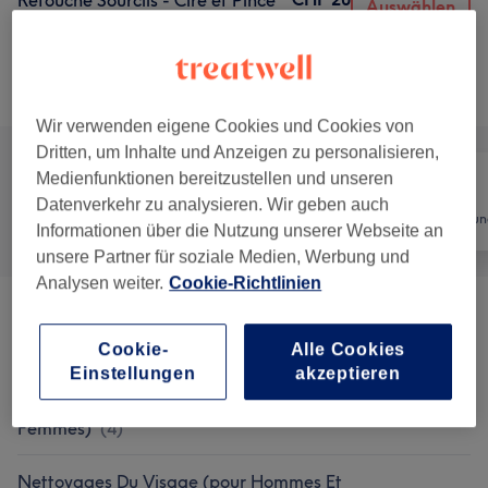
Retouche Sourcils - Cire et Pince
Auswählen
15 Min.
Details anzeigen
Alle Services
Wir verwenden eigene Cookies und Cookies von
Dritten, um Inhalte und Anzeigen zu personalisieren,
Medienfunktionen bereitzustellen und unseren
Datenverkehr zu analysieren. Wir geben auch
Alle
Nägel
Haarentfernun
Informationen über die Nutzung unserer Webseite an
unsere Partner für soziale Medien, Werbung und
Analysen weiter.
Cookie-Richtlinien
Soins Visage Traditionnels (hommes Et
ab CHF 90
Femmes)
(
4
)
Cookie-
Alle Cookies
Einstellungen
akzeptieren
Soin Anti-Âge Avancé (pour Hommes Et
ab CHF 120
Femmes)
(
4
)
Nettoyages Du Visage (pour Hommes Et