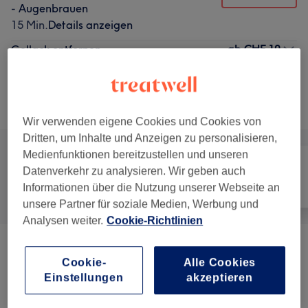
- Augenbrauen
15 Min.
Details anzeigen
ab
CHF 10
Gellack entfernen
20 Min. - 30 Min.
Details anzeigen
Alle Services
Wir verwenden eigene Cookies und Cookies von
Dritten, um Inhalte und Anzeigen zu personalisieren,
Medienfunktionen bereitzustellen und unseren
Datenverkehr zu analysieren. Wir geben auch
Informationen über die Nutzung unserer Webseite an
Alle
Coiffeur
Nägel
unsere Partner für soziale Medien, Werbung und
Analysen weiter.
Cookie-Richtlinien
Herren - Waxing
(
18
)
ab CHF 20
Cookie-
Alle Cookies
Einstellungen
akzeptieren
Endosphères Therapy
(
8
)
ab CHF 70