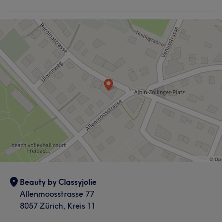
Körper
Gesicht
Haarentfernung
Services
Nägel
Körper
Gesicht
Coiffeur
Was unsere Kunden über Dara sagen
Haarentfernung
Professionell
6
Herzlich
5
Was unsere Kunden über Rana sagen
Professionell
16
Kompetent
15
Talentiert
11
Erfahren
11
Beauty by Classyjolie
Allenmoosstrasse 77
8057 Zürich, Kreis 11