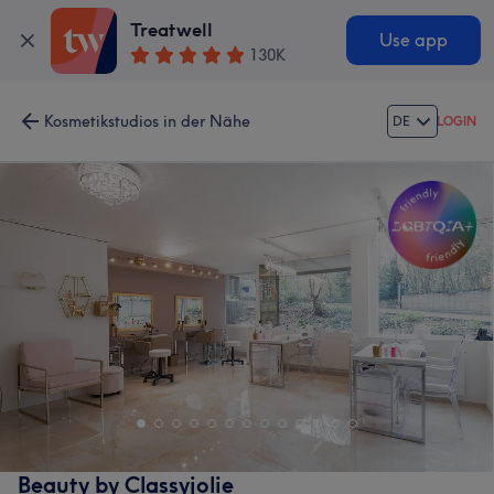
Treatwell
Use app
130K
Kosmetikstudios in der Nähe
DE
LOGIN
Beauty by Classyjolie