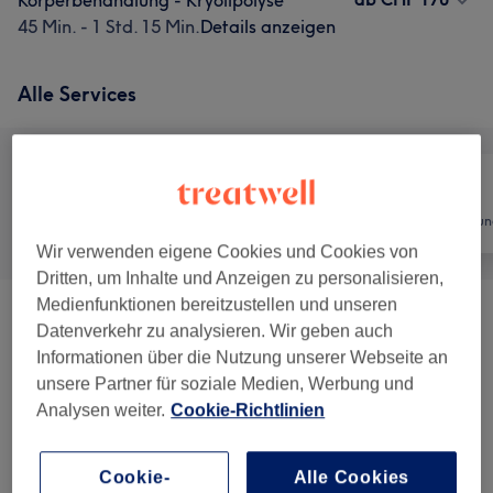
Körperbehandlung - Kryolipolyse
45 Min. - 1 Std. 15 Min.
Details anzeigen
Alle Services
Alle
Nägel
Haarentfernun
Wir verwenden eigene Cookies und Cookies von
Dritten, um Inhalte und Anzeigen zu personalisieren,
Medienfunktionen bereitzustellen und unseren
Babor Klassische
Datenverkehr zu analysieren. Wir geben auch
ab CHF 100
Gesichtsbehandlung
(
9
)
Informationen über die Nutzung unserer Webseite an
unsere Partner für soziale Medien, Werbung und
Babor Akne Gesichtsbehandlung
(
3
)
ab CHF 100
Analysen weiter.
Cookie-Richtlinien
Apparative Gesichtsbehandlungen
(
9
)
ab CHF 40
Cookie-
Alle Cookies