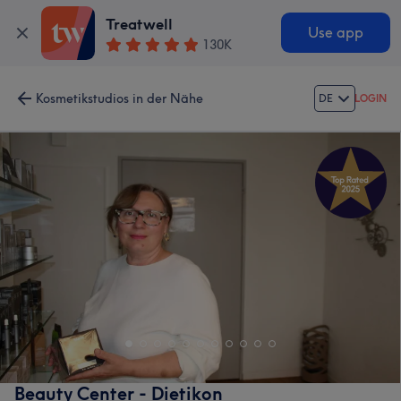
Treatwell
Use app
130K
Kosmetikstudios in der Nähe
DE
LOGIN
Beauty Center - Dietikon