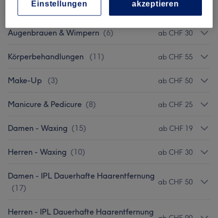
Einstellungen
akzeptieren
Zur Gesichtspflege Zubuchbar
(
4
)
ab CHF 25
Augenbrauen & Wimpern
(
6
)
ab CHF 30
Körperbehandlungen
(
11
)
ab CHF 55
Make-Up
(
3
)
ab CHF 50
Manicure & Pedicure
(
8
)
ab CHF 25
Damen - Waxing
(
15
)
ab CHF 19
Herren - Waxing
(
10
)
ab CHF 30
Damen - IPL Dauerhafte Haarentfernung
ab CHF 50
(
17
)
Herren - IPL Dauerhafte Haarentfernung