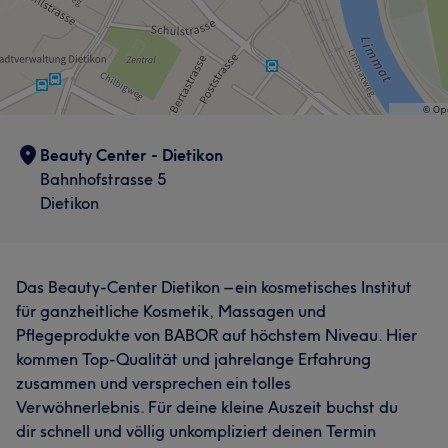
Nägel
Massage
Haarentfernung
Lieblingsbehandlungen. Ihr Motto lautet: „Entspannung
Sympathisch
6
beginnt dort, wo sich der Kunde verstanden und
Portfolio
wohlfühlt.“
Services
Beauty Center - Dietikon
Nägel
Körper
Gesicht
Massage
Bahnhofstrasse 5
Haarentfernung
Dietikon
Was unsere Kunden über A sagen
Was unsere Kunden über Ilaria sagen
Das Beauty-Center Dietikon – ein kosmetisches Institut
Professionell
26
Erfahren
24
Kompetent
22
für ganzheitliche Kosmetik, Massagen und
Professionell
25
Kompetent
12
Herzlich
12
Pflegeprodukte von BABOR auf höchstem Niveau. Hier
Geschult
8
kommen Top-Qualität und jahrelange Erfahrung
Freundlich
11
zusammen und versprechen ein tolles
Verwöhnerlebnis. Für deine kleine Auszeit buchst du
dir schnell und völlig unkompliziert deinen Termin