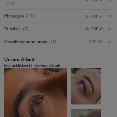
ab CHF 90
(
14
)
Massagen
(
11
)
ab CHF 25
Zusätze
(
2
)
ab CHF 40
Gesichtsbehandlungen
(
1
)
CHF 160
Unsere Arbeit
Bild anklicken für weitere Details