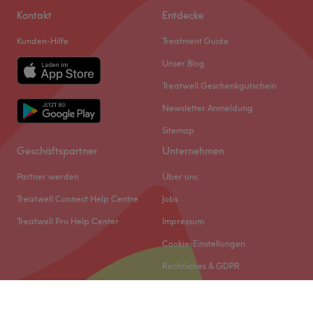
Kontakt
Entdecke
Kunden-Hilfe
Treatment Guide
Unser Blog
Treatwell Geschenkgutschein
Newsletter Anmeldung
Sitemap
Geschäftspartner
Unternehmen
Partner werden
Über uns
Treatwell Connect Help Centre
Jobs
Treatwell Pro Help Center
Impressum
Cookie-Einstellungen
Rechtliches & GDPR