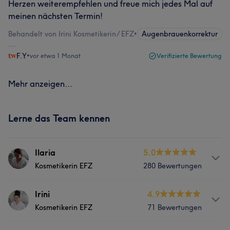
Herzen weiterempfehlen und freue mich jedes Mal auf
meinen nächsten Termin!
Behandelt von Irini Kosmetikerin/ EFZ
•
Augenbrauenkorrektur
F.Y
•
vor etwa 1 Monat
Verifizierte Bewertung
Mehr anzeigen...
Lerne das Team kennen
Ilaria
5.0
Kosmetikerin EFZ
280 Bewertungen
Info
Irini
4.9
Kosmetikerin EFZ
71 Bewertungen
Ilaria ist 28 Jahre jung. Sie spricht fliessend Deutsch,
Englisch, Spanisch und Italienisch. In ihrer Freizeit