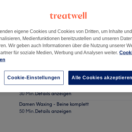
enden eigene Cookies und Cookies von Dritten, um Inhalte un
nalisieren, Medienfunktionen bereitzustellen und unseren Date
117
ren. Wir geben auch Informationen über die Nutzung unserer W
artner für soziale Medien, Werbung und Analysen weiter.
Cooki
ien
Damen Waxing - Unterschenkel
30 Min.
Details anzeigen
Cookie-Einstellungen
Alle Cookies akzeptiere
Damen Waxing - Oberschenkel
30 Min.
Details anzeigen
Damen Waxing - Beine komplett
50 Min.
Details anzeigen