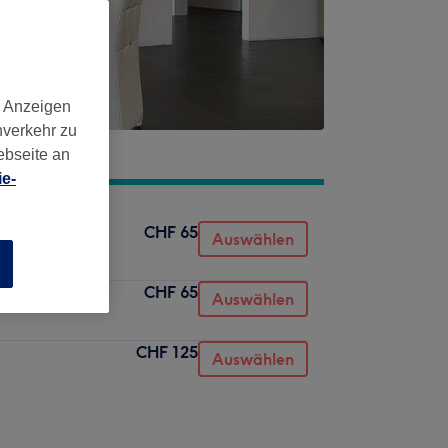
d Anzeigen
nverkehr zu
ebseite an
e-
CHF 65
Auswählen
n
CHF 65
Auswählen
CHF 125
Auswählen