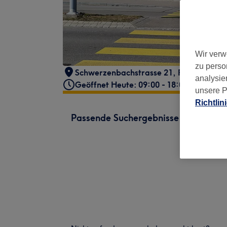
Wir verw
zu perso
Schwerzenbachstrasse 21
,
Fällanden
,
8
analysie
Geöffnet Heute: 09:00 - 18:00
unsere P
Richtlin
Passende Suchergebnisse